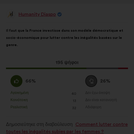
Humanity Diaspo
Πρόταση
του/
της:
Περιεχόμενο
Με
Il faut que la France investisse dans son modèle démocratique et
της
κατανομή:
socio-économique pour lutter contre les inégalités basées sur le
πρότασης:
genre.
Η
195 ψήφοι
πρόταση
αυτή
Συμφωνώ
Ουδέτερη
66%
26%
έλαβε:
:
ψήφος
:
Αγαπημένη
Δεν έχω άποψη
:
φορές
:
φορές
40
Η
Η
Κοινότοπη
Δεν είναι κατανοητή
:
φορές
:
φορές
13
πρόταση
πρόταση
Ρεαλιστική
Αδιάφορη
:
φορές
:
φορές
32
αυτή
αυτή
χαρακτηρίζεται
χαρακτηρίζεται
Δημοσιεύτηκε στη διαβούλευση
Comment lutter contre
ως
ως
toutes les inégalités subies par les femmes ?
εξής:
εξής: