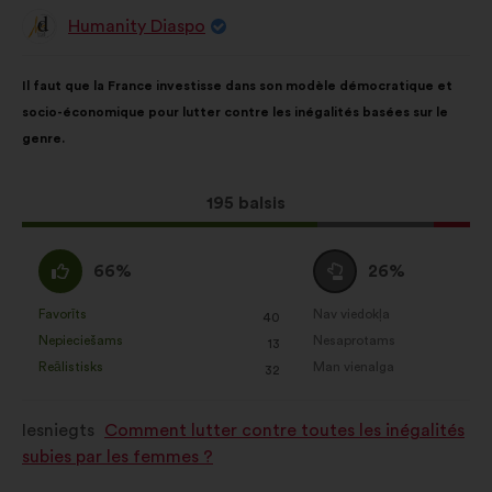
Humanity Diaspo
Priekšlikumu
iesniedza:
Priekšlikuma
Sadalījums
Il faut que la France investisse dans son modèle démocratique et
saturs:
ir
socio-économique pour lutter contre les inégalités basées sur le
šāds:
genre.
Šis
195 balsis
priekšlikums
saņēma:
Piekrītu
Neitrāls
66%
26%
:
balsojums
:
Favorīts
Nav viedokļa
:
reize(-
:
reize(-
40
Šis
Šis
Nepieciešams
Nesaprotams
s)
:
reize(-
s)
:
reize(-
13
priekšlikums
priekšlikums
Reālistisks
Man vienalga
s)
:
reize(-
s)
:
reize(-
32
tika
tika
s)
s)
kvalificēts
kvalificēts
Iesniegts
Comment lutter contre toutes les inégalités
kā:
kā:
subies par les femmes ?