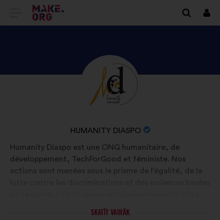
DOTIES
Piet
UZ
VIETNES
MAKE.ORG
APSKATIET
Biogrāfija:
SĀKUMLAPU
HUMANITY
DIASPO
PROFILU
ORGANIZĀCIJAS
HUMANITY DIASPO
NOSAUKUMS:
Humanity Diaspo est une ONG humanitaire, de
développement, TechForGood et féministe. Nos
actions sont menées sous le prisme de l'égalité, de la
lutte contre les discriminations et des violences basées
sur le genre. L’ONG œuvre sur plusieurs axes: la lutte
contre la précarité hygiénique et menstruelle, la
SKATĪT VAIRĀK
représentation des femmes dans l'entrepreneuriat