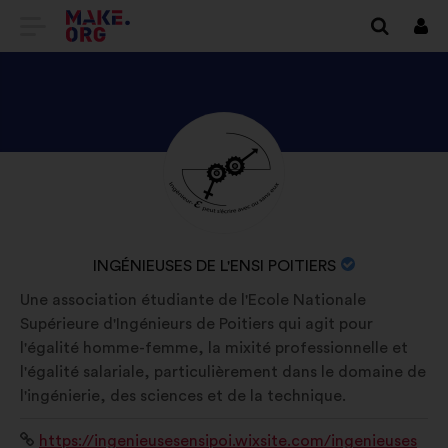
ОТИДЕТЕ
Вх
НА
НАЧАЛНАТА
СТРАНИЦА
ВИЖТЕ
Биография:
НА
ПРОФИЛА
MAKE.ORG
НА
INGÉNIEUSES
ИМЕ
INGÉNIEUSES DE L'ENSI POITIERS
DE
НА
Une association étudiante de l'Ecole Nationale
L'ENSI
ОРГАНИЗАЦИЯТА:
Supérieure d'Ingénieurs de Poitiers qui agit pour
POITIERS
l'égalité homme-femme, la mixité professionnelle et
l'égalité salariale, particulièrement dans le domaine de
l'ingénierie, des sciences et de la technique.
Уебсайт:
https://ingenieusesensipoi.wixsite.com/ingenieuses