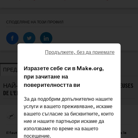
СПОДЕЛЯНЕ НА ТОЗИ ПРОФИЛ
Продължете, без да приемате
Изразете себе си в Make.org,
ПРЕДЛОЖЕНИЯ
ЗАЕМАНЕ НА ПОЗИЦИЯ
при зачитане на
поверителността ви
НАЙ-НОВИТЕ ПРЕДЛОЖЕНИЯ ОТ INGÉNIEUSES
DE L'ENSI POITIERS :
За да подобрим допълнително нашите
услуги и вашето преживяване, искаме
вашето съгласие за бисквитките, които
Ingénieuses De L'ENSI Poitiers
Предложение
ние и нашите партньори искаме да
от:
Съдържание
Като
използваме по време на вашето
Il faut éduquer les filles et les garçons à l'égalité des sexes dès le
на
разпределението
посещение.