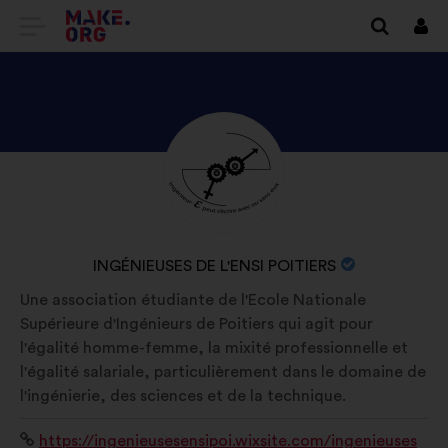
TILBAGE
Log
på
TIL
MAKE.ORG’S
STARTSIDE
SE
Biografi:
INGÉNIEUSES
DE
L'ENSI
ORGANISATIONENS
INGÉNIEUSES DE L'ENSI POITIERS
POITIERS’S
NAVN:
Une association étudiante de l'Ecole Nationale
PROFIL
Supérieure d'Ingénieurs de Poitiers qui agit pour
l'égalité homme-femme, la mixité professionnelle et
l'égalité salariale, particulièrement dans le domaine de
l'ingénierie, des sciences et de la technique.
Websted:
https://ingenieusesensipoi.wixsite.com/ingenieuses