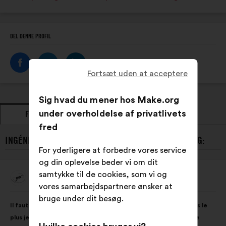
DEL DENNE PROFIL
Fortsæt uden at acceptere
Sig hvad du mener hos Make.org
under overholdelse af privatlivets
FORSLAG
HOLDNINGER
fred
INGÉNIEUSES DE L'ENSI POITIERS’S SENESTE FORSLAG:
For yderligere at forbedre vores service
og din oplevelse beder vi om dit
samtykke til de cookies, som vi og
Ingénieuses De L'ENSI Poitiers
Forslag
vores samarbejdspartnere ønsker at
fra:
Forslagets
Med
bruge under dit besøg.
Il faut éduquer les filles et les garçons à l'égalité des sexes dès le
indhold:
følgende
plus jeune âge pour que tous aient les mêmes opportunités de
fordeling: