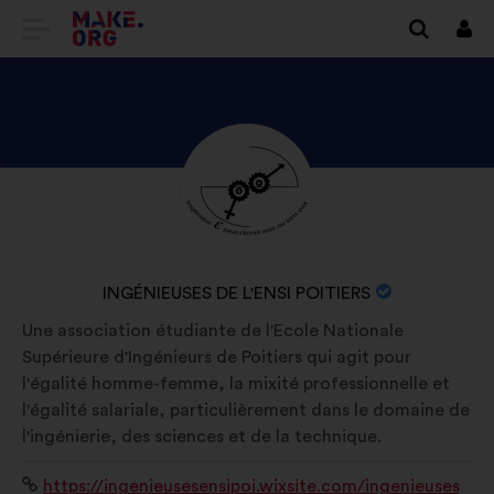
IR
Cone
A
LA
PÁGINA
DESCUBRE
Biografía:
DE
EL
INICIO
PERFIL
DE
DE
NOMBRE
INGÉNIEUSES DE L'ENSI POITIERS
INGÉNIEUSES
MAKE.ORG
DE
Une association étudiante de l'Ecole Nationale
DE
LA
Supérieure d'Ingénieurs de Poitiers qui agit pour
L'ENSI
ORGANIZACIÓN:
l'égalité homme-femme, la mixité professionnelle et
POITIERS
l'égalité salariale, particulièrement dans le domaine de
l'ingénierie, des sciences et de la technique.
Sitio
https://ingenieusesensipoi.wixsite.com/ingenieuses