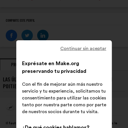
web:
COMPARTE ESTE PERFIL
Continuar sin aceptar
Exprésate en Make.org
PROPUESTAS
POSICIONAMIENTOS
preservando tu privacidad
LAS ÚLTIMAS PROPUESTAS DE INGÉNIEUSES DE L'ENSI
Con el fin de mejorar aún más nuestro
POITIERS:
servicio y tu experiencia, solicitamos tu
consentimiento para utilizar las cookies
tanto por nuestra parte como por parte
Ingénieuses De L'ENSI Poitiers
Propuesta
de nuestros socios durante tu visita.
de:
Contenido
Con
Il faut éduquer les filles et les garçons à l'égalité des sexes dès le
de
el
¿De qué cookies hablamos?