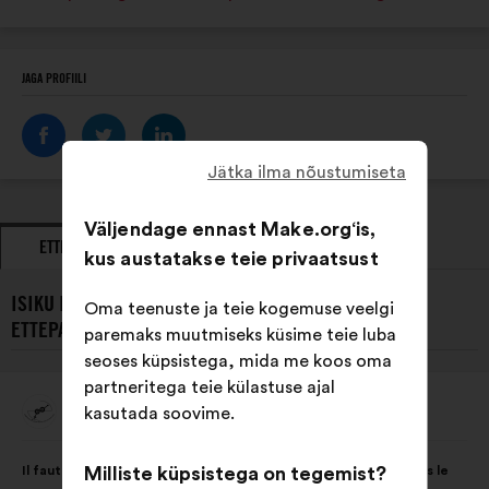
JAGA PROFIILI
Jätka ilma nõustumiseta
Väljendage ennast Make.org‘is,
ETTEPANEKUD
SEISUKOHAVÕTUD
kus austatakse teie privaatsust
ISIKU INGÉNIEUSES DE L'ENSI POITIERS VIIMASED
Oma teenuste ja teie kogemuse veelgi
ETTEPANEKUD:
paremaks muutmiseks küsime teie luba
seoses küpsistega, mida me koos oma
partneritega teie külastuse ajal
Ingénieuses De L'ENSI Poitiers
kasutada soovime.
Ettepaneku
esitaja:
Ettepaneku
Häälte
Milliste küpsistega on tegemist?
Il faut éduquer les filles et les garçons à l'égalité des sexes dès le
sisu:
jaotus: