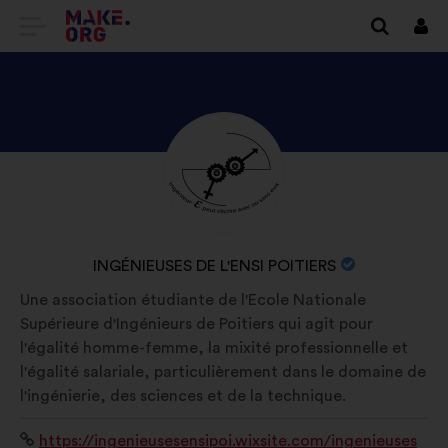
SAIDI
Logi
siss
MAKE.ORG
AVALEHELE
TUTVU
Elulugu:
ISIKU
INGÉNIEUSES
DE
ORGANISATSIOONI
INGÉNIEUSES DE L'ENSI POITIERS
L'ENSI
NIMI:
Une association étudiante de l'Ecole Nationale
POITIERS
Supérieure d'Ingénieurs de Poitiers qui agit pour
PROFIILIGA
l'égalité homme-femme, la mixité professionnelle et
l'égalité salariale, particulièrement dans le domaine de
l'ingénierie, des sciences et de la technique.
Veebisait:
https://ingenieusesensipoi.wixsite.com/ingenieuses