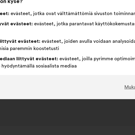
 on kyse?
Tämä
727 ään
eet:
evästeet, jotka ovat välttämättömiä sivuston toiminna
ehdotu
tyvät evästeet:
evästeet, jotka parantavat käyttökokemustas
sai
samaa
Tätä
Äänestä
Tätä
92%
4%
ääniä
mieltä
ehdotusta
tyhjää
ehdotusta
liittyvät evästeet:
evästeet, joiden avulla voidaan analysoid
seuraav
:
on
:
on
Suosikki
:
kertaa
203
Ei mielipidettä
:
kertaa
misia paremmin koostetusti
luonnehdittu
luonnehdittu
Itsestään selvä
:
kertaa
60
En ymmärtänyt
:
kertaa
seuraavasti:
seuraavasti:
ediaan liittyvät evästeet:
evästeet, joilla pyrimme optimoi
Realistinen
:
kertaa
190
Ei merkitystä
:
kertaa
hyödyntämällä sosiaalista mediaa
Julkaistu kuulemisessa
Comment lutter contre tout
Muk