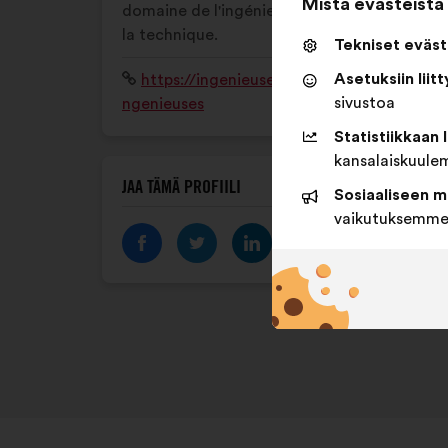
Mistä evästeistä
domaine de l'ingénierie, des sciences et de
la technique.
Tekniset eväst
Asetuksiin liit
Verkkosivusto:
https://ingenieusesensipoi.wixsite.com/i
sivustoa
ngenieuses
Statistiikkaan 
kansalaiskuule
JAA TÄMÄ PROFIILI
Sosiaaliseen m
vaikutuksemme 