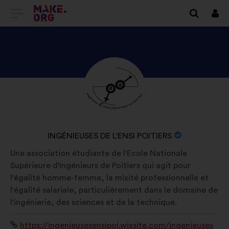
TOVÁBB
Beje
A
MAKE.ORG
FŐOLDALÁRA
NÉZZE
Önéletrajz:
MEG
INGÉNIEUSES
DE
A
INGÉNIEUSES DE L'ENSI POITIERS
L'ENSI
SZERVEZET
Une association étudiante de l'Ecole Nationale
POITIERS
NEVE:
Supérieure d'Ingénieurs de Poitiers qui agit pour
PROFILJÁT
l'égalité homme-femme, la mixité professionnelle et
l'égalité salariale, particulièrement dans le domaine de
l'ingénierie, des sciences et de la technique.
Weboldal:
https://ingenieusesensipoi.wixsite.com/ingenieuses