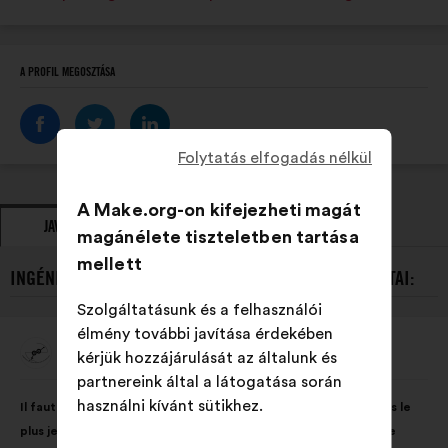
A PROFIL MEGOSZTÁSA
Folytatás elfogadás nélkül
A Make.org-on kifejezheti magát
JAVASLATOK
ÁLLÁSFOGLALÁSOK
magánélete tiszteletben tartása
mellett
INGÉNIEUSES DE L'ENSI POITIERS LEGÚJABB JAVASLATAI:
Szolgáltatásunk és a felhasználói
élmény további javítása érdekében
Ingénieuses De L'ENSI Poitiers
kérjük hozzájárulását az általunk és
A
javaslat
partnereink által a látogatása során
szerzője:
A
A
használni kívánt sütikhez.
Il faut éduquer les filles et les garçons à l'égalité des sexes dès le
javaslat
következő
plus jeune âge pour que tous aient les mêmes opportunités de
tartalma:
megoszlásban: