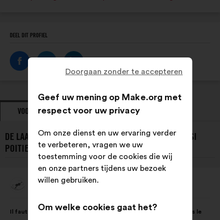
DEEL DIT PROFIEL
Doorgaan zonder te accepteren
Geef uw mening op Make.org met
respect voor uw privacy
VOORSTELLEN
STANDPUNTEN
Om onze dienst en uw ervaring verder
DE LAATSTE VOORSTELLEN VAN INGÉNIEUSES DE L'ENSI
te verbeteren, vragen we uw
POITIERS:
toestemming voor de cookies die wij
en onze partners tijdens uw bezoek
willen gebruiken.
Ingénieuses De L'ENSI Poitiers
Voorstel
van:
Inhoud
Met
Om welke cookies gaat het?
Il faut éduquer les filles et les garçons à l'égalité des sexes dès le
van
de