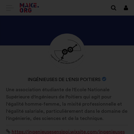
GA
Inlo
NAAR
DE
HOMEPAGE
BEKIJK
Biografie:
VAN
HET
MAKE.ORG
PROFIEL
VAN
NAAM
INGÉNIEUSES DE L'ENSI POITIERS
INGÉNIEUSES
VAN
Une association étudiante de l'Ecole Nationale
DE
DE
Supérieure d'Ingénieurs de Poitiers qui agit pour
L'ENSI
ORGANISATIE:
l'égalité homme-femme, la mixité professionnelle et
POITIERS
l'égalité salariale, particulièrement dans le domaine de
l'ingénierie, des sciences et de la technique.
Website:
https://ingenieusesensipoi.wixsite.com/ingenieuses