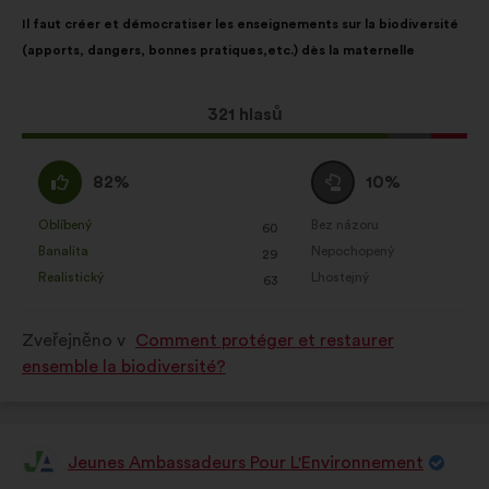
Obsah
S
občanských konzultací souhrnným
Il faut créer et démocratiser les enseignements sur la biodiversité
návrhu:
distribucí:
způsobem
(apports, dangers, bonnes pratiques,etc.) dès la maternelle
Sociální sítě:
soubory cookie, které
nám pomáhají optimalizovat náš
Tento
321 hlasů
dopad prostřednictvím sociálních
návrh
sítí
získal:
Souhlasím
Neutrální
82%
10%
:
hlas
:
Oblíbený
Bez názoru
:
krát
:
krát
60
Tento
Tento
Banalita
Nepochopený
:
krát
:
krát
29
návrh
návrh
Realistický
Lhostejný
:
krát
:
krát
63
byl
byl
kvalifikován:
kvalifikován:
Zveřejněno v
Comment protéger et restaurer
ensemble la biodiversité?
Jeunes Ambassadeurs Pour L'Environnement
Návrh: