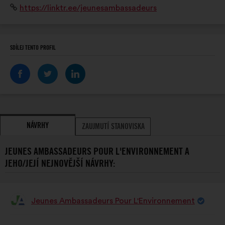
Internetová
https://linktr.ee/jeunesambassadeurs
Wehrling, qui nous permet d'apprendre à agir et peser
stránka:
au niveau international.
SDÍLEJ TENTO PROFIL
NÁVRHY
ZAUJMUTÍ STANOVISKA
JEUNES AMBASSADEURS POUR L'ENVIRONNEMENT A
JEHO/JEJÍ NEJNOVĚJŠÍ NÁVRHY:
Jeunes Ambassadeurs Pour L'Environnement
Návrh:
Obsah
S