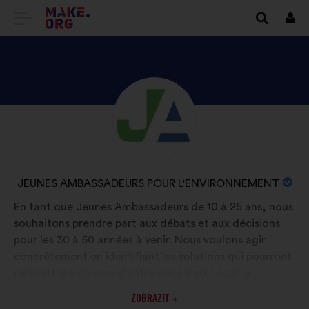
PŘEJÍT
Přihl
se
NA
DOMOVSKOU
STRÁNKU
SEZNAM
Životopis:
MAKE.ORG
SE
PROFILEM
UŽIVATELE/UŽIVATELKY
NÁZEV
JEUNES AMBASSADEURS POUR L'ENVIRONNEMENT
JEUNES
ORGANIZACE:
En tant que Jeunes Ambassadeurs de 10 à 25 ans, nous
AMBASSADEURS
souhaitons prendre part aux débats et aux décisions
POUR
pour les 30 à 50 années à venir. Nous voulons agir
L'ENVIRONNEMENT
concrètement en identifiant les solutions qui pourront
permettre à chacun d'entre nous d'agir pour la
transition écologique. Nous nous appuyons sur un
ZOBRAZIT +
réseau de parrains expérimentés coordonnée par Yann