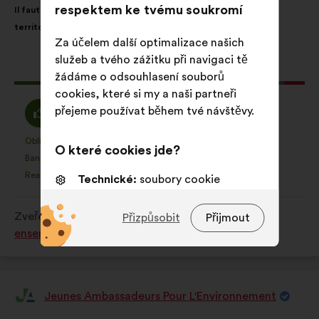
respektem ke tvému soukromí
Il faut adapter les mesures prises aux contraintes locales des
návrhu:
distribucí:
territoires
Za účelem další optimalizace našich
služeb a tvého zážitku při navigaci tě
Tento
329 hlasů
žádáme o odsouhlasení souborů
návrh
cookies, které si my a naši partneři
získal:
Souhlasím
Neutrální
přejeme používat během tvé návštěvy.
65%
28%
:
hlas
:
Oblíbený
Bez názoru
:
krát
:
krát
31
O které cookies jde?
Tento
Tento
Banalita
Nepochopený
:
krát
:
krát
21
návrh
návrh
Realistický
Lhostejný
:
krát
:
krát
71
Technické:
soubory cookie
byl
byl
nezbytné pro fungování webové
kvalifikován:
kvalifikován:
stránky
Zveřejněno v
Comment protéger et restaurer
Přizpůsobit
Přijmout
ensemble la biodiversité?
Preferenční:
soubory cookie pro
zlepšení tvého zážitku při
procházení webu
Jeunes Ambassadeurs Pour L'Environnement
Statistické:
soubory cookie k
Návrh:
obohacení analýzy našich