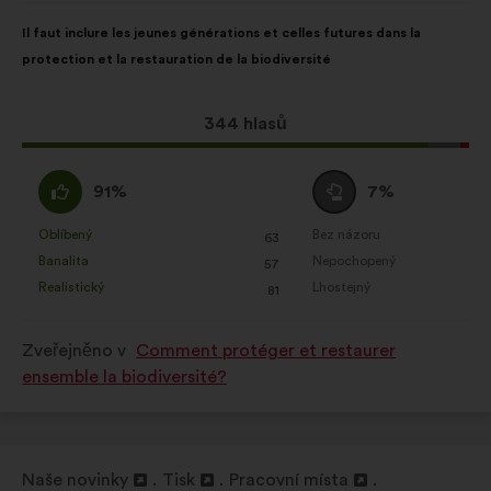
Obsah
S
Il faut inclure les jeunes générations et celles futures dans la
návrhu:
distribucí:
protection et la restauration de la biodiversité
Tento
344 hlasů
návrh
získal:
Souhlasím
Neutrální
91%
7%
:
hlas
:
Oblíbený
Bez názoru
:
krát
:
krát
63
Tento
Tento
Banalita
Nepochopený
:
krát
:
krát
57
návrh
návrh
Realistický
Lhostejný
:
krát
:
krát
81
byl
byl
kvalifikován:
kvalifikován:
Zveřejněno v
Comment protéger et restaurer
ensemble la biodiversité?
Naše novinky
Tisk
Pracovní místa