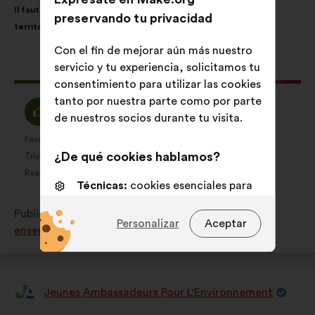
Il faut adapter les mesures prises aux contraintes locales des
de
el
preservando tu privacidad
territoires
la
siguiente
propuesta:
reparto:
Con el fin de mejorar aún más nuestro
servicio y tu experiencia, solicitamos tu
Esta
329 votos
consentimiento para utilizar las cookies
propuesta
tanto por nuestra parte como por parte
ha
A
Neutro
65%
28%
de nuestros socios durante tu visita.
recibido:
favor
:
:
Favorito
Sin opinión
:
veces
:
veces
31
Esta
Esta
¿De qué cookies hablamos?
Trivial
No entiendo
:
veces
:
veces
21
propuesta
propuesta
Realista
Indiferente
:
veces
:
veces
71
se
se
Técnicas:
cookies esenciales para
ha
ha
el funcionamiento del sitio web
Publicada en
Comment protéger et restaurer
calificado
calificado
Personalizar
Aceptar
De personalización:
cookies para
ensemble la biodiversité?
como:
como:
mejorar tu experiencia al navegar
por el sitio web
De análisis:
cookies para
Jeunes Ambassadeurs Pour L'Environnement
Propuesta
enriquecer el análisis de nuestras
de: