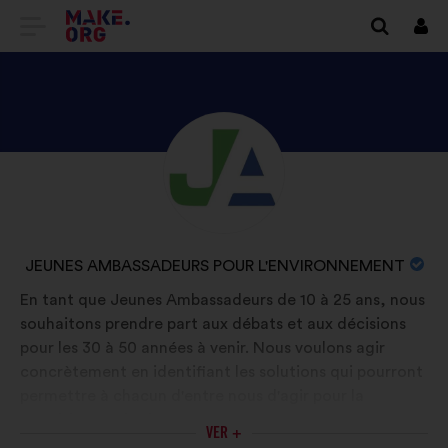
IR
Cone
A
LA
PÁGINA
DESCUBRE
Biografía:
DE
EL
INICIO
PERFIL
DE
DE
NOMBRE
JEUNES AMBASSADEURS POUR L'ENVIRONNEMENT
JEUNES
MAKE.ORG
DE
En tant que Jeunes Ambassadeurs de 10 à 25 ans, nous
AMBASSADEURS
LA
souhaitons prendre part aux débats et aux décisions
POUR
ORGANIZACIÓN:
pour les 30 à 50 années à venir. Nous voulons agir
L'ENVIRONNEMENT
concrètement en identifiant les solutions qui pourront
permettre à chacun d'entre nous d'agir pour la
transition écologique. Nous nous appuyons sur un
VER +
réseau de parrains expérimentés coordonnée par Yann