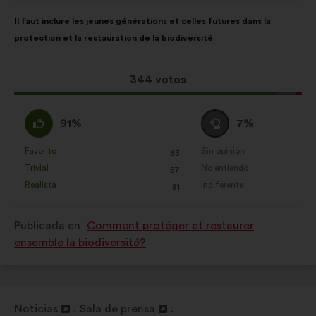
Contenido
Con
Il faut inclure les jeunes générations et celles futures dans la
de
el
protection et la restauration de la biodiversité
la
siguiente
propuesta:
reparto:
Esta
344 votos
propuesta
ha
A
Neutro
91%
7%
recibido:
favor
:
:
Favorito
Sin opinión
:
veces
:
veces
63
Esta
Esta
Trivial
No entiendo
:
veces
:
veces
57
propuesta
propuesta
Realista
Indiferente
:
veces
:
veces
81
se
se
ha
ha
Publicada en
Comment protéger et restaurer
calificado
calificado
ensemble la biodiversité?
como:
como:
Noticias
Sala de prensa