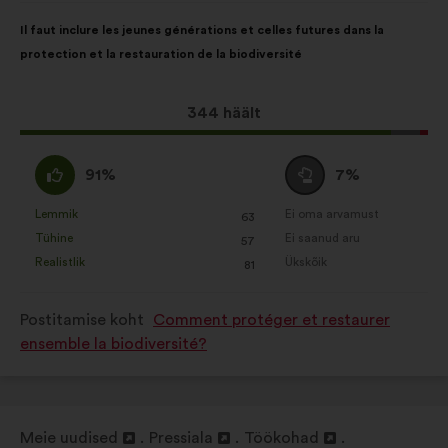
Ettepaneku
Häälte
Il faut inclure les jeunes générations et celles futures dans la
sisu:
jaotus:
protection et la restauration de la biodiversité
Selle
344 häält
ettepaneku
hääled:
Olen
Olen
91%
7%
nõus
erapooletu
:
:
Lemmik
Ei oma arvamust
:
korda
:
korda
63
See
See
Tühine
Ei saanud aru
:
korda
:
korda
57
ettepanek
ettepanek
Realistlik
Ükskõik
:
korda
:
korda
81
kvalifitseeriti
kvalifitseeriti
järgmiselt:
järgmiselt:
Postitamise koht
Comment protéger et restaurer
ensemble la biodiversité?
Meie uudised
Pressiala
Töökohad