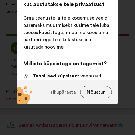
kus austatakse teie privaatsust
Il faut adapter les mesures prises aux contraintes locales des
sisu:
jaotus:
territoires
Oma teenuste ja teie kogemuse veelgi
paremaks muutmiseks küsime teie luba
Selle
329 häält
seoses küpsistega, mida me koos oma
ettepaneku
partneritega teie külastuse ajal
hääled:
Olen
Olen
kasutada soovime.
65%
28%
nõus
erapooletu
:
:
Lemmik
Ei oma arvamust
:
korda
:
korda
31
Milliste küpsistega on tegemist?
See
See
Tühine
Ei saanud aru
:
korda
:
korda
21
ettepanek
ettepanek
Realistlik
Ükskõik
:
korda
:
korda
71
Tehnilised küpsised:
veebisaidi
kvalifitseeriti
kvalifitseeriti
toimimiseks vajalikud küpsised
järgmiselt:
järgmiselt:
Postitamise koht
Comment protéger et restaurer
Isikupärasta
Nõustun
Eelistusküpsised:
küpsised
ensemble la biodiversité?
veebisaidil liikumise kogemuse
parandamiseks
Statistikaküpsised:
küpsised meie
Jeunes Ambassadeurs Pour L'Environnement
kodanikega konsulteerimiste
Ettepaneku
esitaja:
analüüsimise rikastamiseks