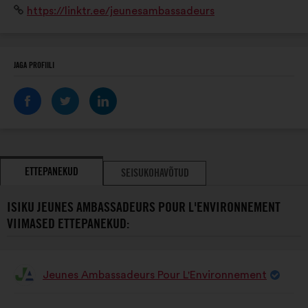
Veebisait:
https://linktr.ee/jeunesambassadeurs
Wehrling, qui nous permet d'apprendre à agir et peser
au niveau international.
JAGA PROFIILI
ETTEPANEKUD
SEISUKOHAVÕTUD
ISIKU JEUNES AMBASSADEURS POUR L'ENVIRONNEMENT
VIIMASED ETTEPANEKUD:
Jeunes Ambassadeurs Pour L'Environnement
Ettepaneku
esitaja:
Ettepaneku
Häälte