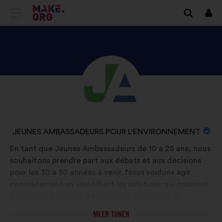
GA
Inlo
NAAR
DE
HOMEPAGE
BEKIJK
Biografie:
VAN
HET
MAKE.ORG
PROFIEL
VAN
NAAM
JEUNES AMBASSADEURS POUR L'ENVIRONNEMENT
JEUNES
VAN
En tant que Jeunes Ambassadeurs de 10 à 25 ans, nous
AMBASSADEURS
DE
souhaitons prendre part aux débats et aux décisions
POUR
ORGANISATIE:
pour les 30 à 50 années à venir. Nous voulons agir
L'ENVIRONNEMENT
concrètement en identifiant les solutions qui pourront
permettre à chacun d'entre nous d'agir pour la
transition écologique. Nous nous appuyons sur un
MEER TONEN
réseau de parrains expérimentés coordonnée par Yann