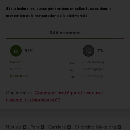
Inhoud
Met
Il faut inclure les jeunes générations et celles futures dans la
van
de
protection et la restauration de la biodiversité
het
volgende
voorstel:
verdeling:
Dit
344 stemmen
voorstel
kreeg:
Mee
Neutraal
91%
7%
eens
:
:
Favoriet
Geen mening
:
keer
:
keer
63
Dit
Dit
Cliché
Niet begrepen
:
keer
:
keer
57
voorstel
voorstel
Realistisch
Onbelangrijk
:
keer
:
keer
81
is
is
gekwalificeerd
gekwalificeerd
Geplaatst in
Comment protéger et restaurer
als:
als:
ensemble la biodiversité?
Nieuws
Pers
Carrière
Stichting Make.org