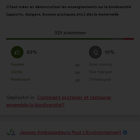
burgerraadplegingen op
Inhoud
Met
Il faut créer et démocratiser les enseignements sur la biodiversité
geaggregeerde wijze te verrijken
van
de
(apports, dangers, bonnes pratiques,etc.) dès la maternelle
het
volgende
Cookies voor sociale netwerken:
voorstel:
verdeling:
cookies om ons te helpen onze
Dit
321 stemmen
impact via sociale netwerken te
voorstel
optimaliseren
kreeg:
Mee
Neutraal
82%
10%
eens
:
:
Favoriet
Geen mening
:
keer
:
keer
60
Dit
Dit
Cliché
Niet begrepen
:
keer
:
keer
29
voorstel
voorstel
Realistisch
Onbelangrijk
:
keer
:
keer
63
is
is
gekwalificeerd
gekwalificeerd
Geplaatst in
Comment protéger et restaurer
als:
als:
ensemble la biodiversité?
Jeunes Ambassadeurs Pour L'Environnement
Voorstel
van: