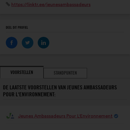
Website:
https://linktr.ee/jeunesambassadeurs
Wehrling, qui nous permet d'apprendre à agir et peser
au niveau international.
DEEL DIT PROFIEL
VOORSTELLEN
STANDPUNTEN
DE LAATSTE VOORSTELLEN VAN JEUNES AMBASSADEURS
POUR L'ENVIRONNEMENT:
Jeunes Ambassadeurs Pour L'Environnement
Voorstel
van:
Inhoud
Met