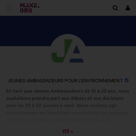
IR
Inici
sess
PARA
A
PÁGINA
DESCUBRA
Biografia:
INICIAL
O
DO
PERFIL
SÍTIO
DE
NOME
JEUNES AMBASSADEURS POUR L'ENVIRONNEMENT
JEUNES
INTERNET
DA
En tant que Jeunes Ambassadeurs de 10 à 25 ans, nous
AMBASSADEURS
ORGANIZAÇÃO
souhaitons prendre part aux débats et aux décisions
MAKE.ORG
POUR
:
pour les 30 à 50 années à venir. Nous voulons agir
L'ENVIRONNEMENT
concrètement en identifiant les solutions qui pourront
permettre à chacun d'entre nous d'agir pour la
transition écologique. Nous nous appuyons sur un
VER +
réseau de parrains expérimentés coordonnée par Yann