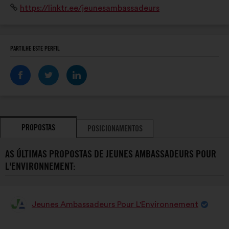
Sítio
https://linktr.ee/jeunesambassadeurs
Wehrling, qui nous permet d'apprendre à agir et peser
Internet:
au niveau international.
PARTILHE ESTE PERFIL
PROPOSTAS
POSICIONAMENTOS
AS ÚLTIMAS PROPOSTAS DE JEUNES AMBASSADEURS POUR
L'ENVIRONNEMENT:
Jeunes Ambassadeurs Pour L'Environnement
Proposta
por:
Conteúdo
A