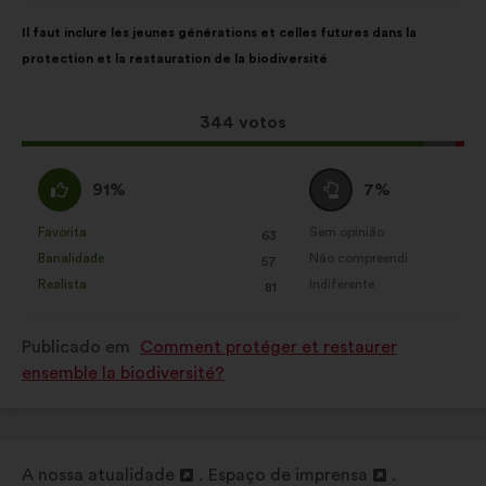
Conteúdo
A
Il faut inclure les jeunes générations et celles futures dans la
da
repartição
protection et la restauration de la biodiversité
proposta:
é
a
seguinte:
Esta
344 votos
proposta
recebeu:
Concordo
Voto
91%
7%
:
neutro
:
Favorita
Sem opinião
:
vezes
:
vezes
63
Esta
Esta
Banalidade
Não compreendi
:
vezes
:
vezes
57
proposta
proposta
Realista
Indiferente
:
vezes
:
vezes
81
foi
foi
qualificada
qualificada
Publicado em
Comment protéger et restaurer
em:
em:
ensemble la biodiversité?
A nossa atualidade
Espaço de imprensa