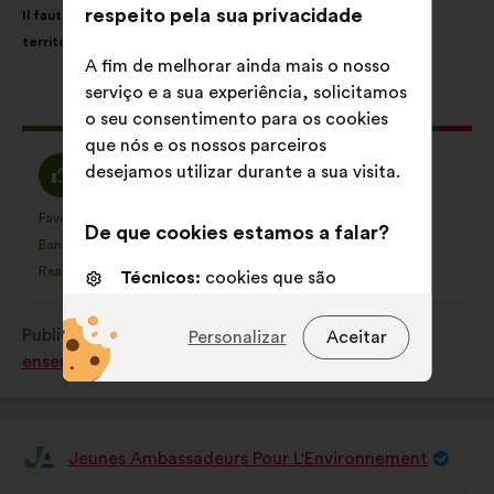
respeito pela sua privacidade
Il faut adapter les mesures prises aux contraintes locales des
da
repartição
territoires
proposta:
é
A fim de melhorar ainda mais o nosso
a
serviço e a sua experiência, solicitamos
seguinte:
Esta
329 votos
o seu consentimento para os cookies
proposta
que nós e os nossos parceiros
recebeu:
Concordo
Voto
desejamos utilizar durante a sua visita.
65%
28%
:
neutro
:
Favorita
Sem opinião
:
vezes
:
vezes
31
De que cookies estamos a falar?
Esta
Esta
Banalidade
Não compreendi
:
vezes
:
vezes
21
proposta
proposta
Realista
Indiferente
:
vezes
:
vezes
71
Técnicos:
cookies que são
foi
foi
essenciais para o funcionamento
qualificada
qualificada
do sitio Internet
Publicado em
Comment protéger et restaurer
Personalizar
Aceitar
em:
em:
ensemble la biodiversité?
Preferências:
cookies para
melhorar a sua experiência quando
navega no sítio Internet
Jeunes Ambassadeurs Pour L'Environnement
Estatísticos:
cookies para
Proposta
por:
enriquecer a análise das nossas