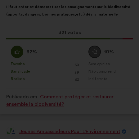
Conteúdo
A
consultas aos cidadãos de uma
Il faut créer et démocratiser les enseignements sur la biodiversité
da
repartição
forma agregada
(apports, dangers, bonnes pratiques,etc.) dès la maternelle
proposta:
é
Redes sociais:
cookies para nos
a
ajudar a maximizar o nosso
seguinte:
Esta
321 votos
impacto através das redes sociais
proposta
recebeu:
Concordo
Voto
82%
10%
:
neutro
:
Favorita
Sem opinião
:
vezes
:
vezes
60
Esta
Esta
Banalidade
Não compreendi
:
vezes
:
vezes
29
proposta
proposta
Realista
Indiferente
:
vezes
:
vezes
63
foi
foi
qualificada
qualificada
Publicado em
Comment protéger et restaurer
em:
em:
ensemble la biodiversité?
Jeunes Ambassadeurs Pour L'Environnement
Proposta
por: