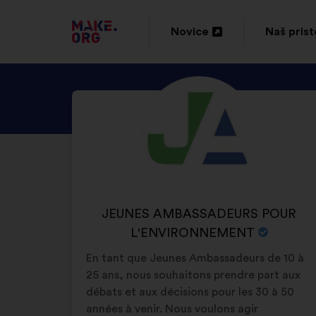
POJDI
Novice
Naš pris
Odpri
Odpri
NA
v
v
DOMAČO
ODKRIJTE
Življenjepis:
novem
novem
STRAN
PROFIL
zavihku
zavihku
MAKE.ORG
OSEBE
JEUNES
AMBASSADEURS
POUR
IME
JEUNES AMBASSADEURS POUR
L'ENVIRONNEMENT
ORGANIZACIJE:
L'ENVIRONNEMENT
En tant que Jeunes Ambassadeurs de 10 à
25 ans, nous souhaitons prendre part aux
débats et aux décisions pour les 30 à 50
années à venir. Nous voulons agir