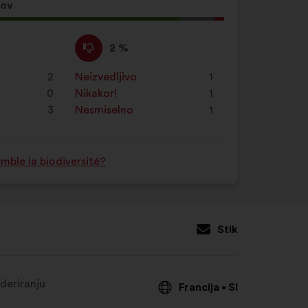
sov
Proti
Ta
2 %
:
predlog
je
2
Neizvedljivo
:
krat
1
prejel
0
Nikakor!
:
krat
1
naslednje
3
Nesmiselno
:
krat
1
obrazložitve:
ble la biodiversité?
Stik
deriranju
Francija
Sl
•