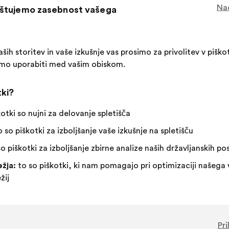
Ta
329 gla
Nad
oštujemo zasebnost vašega
predlog
je
Za
Ta
Neopredeljen/-
Ta
65 %
28 %
zbral:
:
predlog
a
predlog
ših storitev in vaše izkušnje vas prosimo za privolitev v piškot
je
:
je
Navdušujoče
:
krat
31
Nimam mnenja
:
krat
limo uporabiti med vašim obiskom.
prejel
prejel
Očitno
:
krat
21
Nerazumljivo
:
krat
naslednje
naslednje
Izvedljivo
:
krat
71
Vseeno mi je
:
krat
obrazložitve:
obrazložitve:
tki?
kotki so nujni za delovanje spletišča
Objavljeno v
Comment protéger et restaurer ensem
 so piškotki za izboljšanje vaše izkušnje na spletišču
o piškotki za izboljšanje zbirne analize naših državljanskih p
Jeunes Ambassadeurs Pour L'Environnement
žja:
to so piškotki, ki nam pomagajo pri optimizaciji našega 
Predlog:
žij
Vsebina
Z
Il faut créer et démocratiser les enseigneme
predloga:
naslednjo
dangers, bonnes pratiques,etc.) dès la mate
porazdelitvijo:
Pri