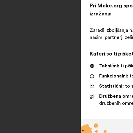
Pri Make.org sp
izražanja
Zaradi izboljšanja na
našimi partnerji že
Kateri so ti piško
Tehnični:
ti piš
Funkcionalni:
to
Statistični:
to s
Družbena omre
družbenih omre