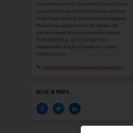
concrètement en identifiant les solutions
qui pourront permettre à chacun d'entre
nous d'agir pour la transition écologique.
Nous nous appuyons sur un réseau de
parrains expérimentés coordonnée par
Yann Wehrling, qui nous permet
d'apprendre à agir et peser au niveau
international.
Spletišče:
https://linktr.ee/jeunesambassadeurs
DELITE TA PROFIL