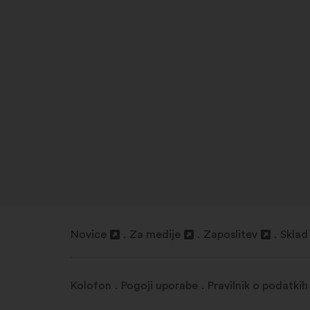
Novice
Za medije
Zaposlitev
Sklad
Odpri
Odpri
Odpri
Odpri
v
v
v
v
novem
novem
novem
nove
Kolofon
Pogoji uporabe
Pravilnik o podatkih
zavihku
zavihku
zavihku
zavih