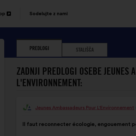
top
Sodelujte z nami
PREDLOGI
STALIŠČA
ZADNJI PREDLOGI OSEBE JEUNES
L'ENVIRONNEMENT:
Jeunes Ambassadeurs Pour L'Environnement
Predlog:
Vsebina
Z
Il faut reconnecter écologie, engouement po
predloga:
naslednjo
porazdelitvijo: