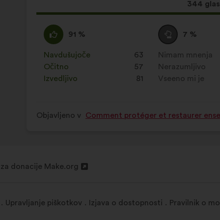
Ta
344 gla
predlog
je
Za
Ta
Neopredeljen/-
Ta
91 %
7 %
zbral:
:
predlog
a
predlog
je
:
je
Navdušujoče
:
krat
63
Nimam mnenja
:
krat
prejel
prejel
Očitno
:
krat
57
Nerazumljivo
:
krat
naslednje
naslednje
Izvedljivo
:
krat
81
Vseeno mi je
:
krat
obrazložitve:
obrazložitve:
Objavljeno v
Comment protéger et restaurer ensem
 za donacije Make.org
m
Upravljanje piškotkov
Izjava o dostopnosti
Pravilnik o mo
ku