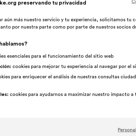
C
Esta
358 vot
ke.org preservando tu privacidad
propues
ha
A
Esta
Neutro
Esta
ar aún más nuestro servicio y tu experiencia, solicitamos tu
67%
19%
recibido
favor
propuesta
:
propuesta
 tanto por nuestra parte como por parte de nuestros socios du
:
se
se
Favorito
:
veces
46
Sin opinión
:
veces
ha
ha
Trivial
:
veces
20
No entiendo
:
veces
 hablamos?
calificado
calificado
Realista
:
veces
62
Indiferente
:
veces
como:
como:
es esenciales para el funcionamiento del sitio web
ción:
cookies para mejorar tu experiencia al navegar por el s
Publicada en
Comment protéger et restaurer ense
kies para enriquecer el análisis de nuestras consultas ciud
les:
cookies para ayudarnos a maximizar nuestro impacto a t
Keenat
Propuesta
de:
Contenido
Con
Il faut encourager les circuits courts et priv
de
el
la
siguiente
Personal
propuesta:
reparto:
Esta
294 vot