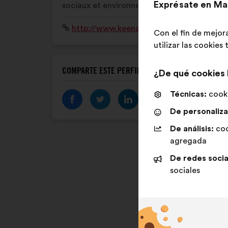
Exprésate en Ma
sociaux et environnementaux.
Sitio
http://www.keenat.com/
Con el fin de mejor
web:
utilizar las cookies
COMPARTE ESTE PERFIL
¿De qué cookies
Técnicas:
cooki
De personaliza
De análisis:
coo
agregada
De redes socia
sociales