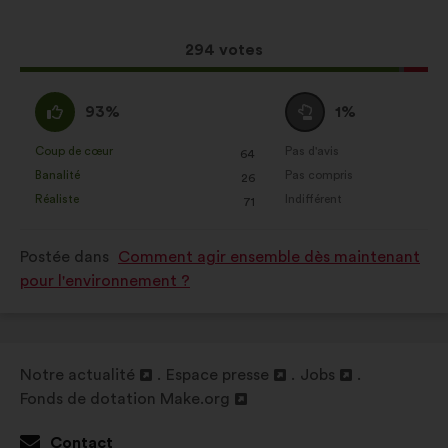
la
répartition
enrichir l’analyse de nos
proposition
:
consultations citoyennes de façon
:
Cette
294 votes
agrégée
proposition
Réseaux sociaux :
des cookies
a
D'accord
Vote
93%
1%
pour nous aider à optimiser notre
récolté
:
neutre
impact grâce aux réseaux sociaux
:
:
Coup de cœur
Pas d'avis
:
fois
:
fois
64
Cette
Cette
Banalité
Pas compris
:
fois
:
fois
26
proposition
proposition
Réaliste
Indifférent
:
fois
:
fois
71
a
a
été
été
Postée dans
Comment agir ensemble dès maintenant
qualifiée
qualifiée
pour l'environnement ?
en
en
:
:
Notre actualité
Espace presse
Jobs
Ouverture
Ouverture
Ouverture
Fonds de dotation Make.org
dans
Ouverture
dans
dans
un
dans
un
un
Contact