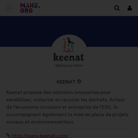
ALLER
Se
conn
À
L'ACCUEIL
DU
DÉCOUVREZ
Biographie
SITE
:
LE
MAKE.ORG
PROFIL
DE
NOM
KEENAT
KEENAT
DE
Keenat propose des solutions innovantes pour
L'ORGANISATION
sensibiliser, collecter et recycler les déchets. Acteur
:
de l’économie circulaire et entreprise de l’ESS, ils
accompagnent également la mise en place de projets
sociaux et environnementaux.
Site
http://www.keenat.com/