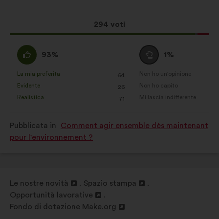
mia
proposta:
Social network:
cookie che ci
Questa
294 voti
aiutano a ottimizzare la nostra
proposta
presenza sui social network
ha
Sono
Voto
93%
1%
raccolto:
d'accordo
neutrale
:
:
La mia preferita
Non ho un'opinione
:
volte
:
volte
64
Questa
Questa
Evidente
Non ho capito
:
volte
:
volte
26
proposta
proposta
Realistica
Mi lascia indifferente
:
volte
:
volte
71
è
è
stata
stata
Pubblicata in
Comment agir ensemble dès maintenant
qualificata
qualificata
pour l'environnement ?
come:
come:
Le nostre novità
Spazio stampa
Apri
Apri
Opportunità lavorative
in
Apri
in
Fondo di dotazione Make.org
un'altra
in
Apri
un'altra