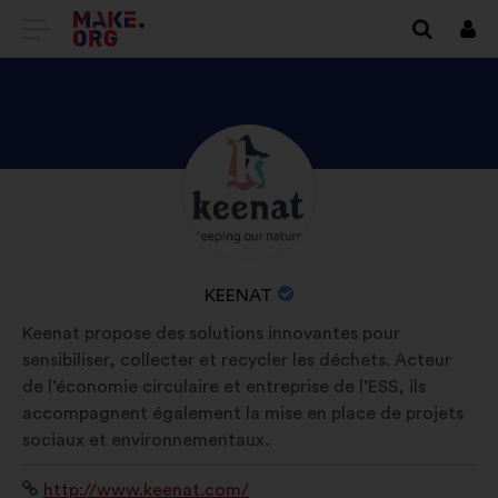
VAI
Conn
ALLA
HOME
PAGE
SCOPRI
Biografia:
DI
IL
MAKE.ORG
PROFILO
DI
NOME
KEENAT
KEENAT
DELL'ORGANIZZAZIONE:
Keenat propose des solutions innovantes pour
sensibiliser, collecter et recycler les déchets. Acteur
de l’économie circulaire et entreprise de l’ESS, ils
accompagnent également la mise en place de projets
sociaux et environnementaux.
Sito
http://www.keenat.com/