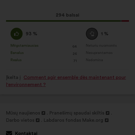
taip:
padedantys mums maksimaliai
padidinti savo poveikį per
Dėl
294 balsai
socialinius tinklus
šio
pasiūlymo
Pritariu
Susilaikau
93 %
1 %
gauta:
:
:
Mėgstamiausias
Neturiu nuomonės
:
kartų
:
kartų
64
Šis
Šis
Banalus
Nesuprantamas
:
kartų
:
kartų
26
pasiūlymas
pasiūlymas
Realus
Nedomina
:
kartų
:
kartų
71
įvertintas
įvertintas
taip:
taip:
Įkelta į
Comment agir ensemble dès maintenant pour
l'environnement ?
Mūsų naujienos
Pranešimų spaudai skiltis
Atverti
Atverti
Darbo vietos
Labdaros fondas Make.org
naujame
Atverti
Atverti
naujame
skirtuke
naujame
naujame
skirtuke
Kontaktai