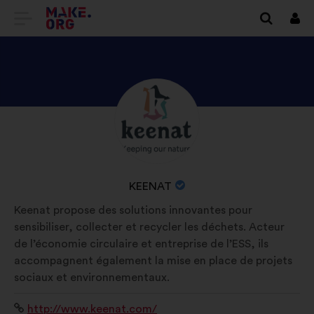
EITI
Prisi
Į
PAGRINDINĮ
MAKE.ORG
PATIKRINKITE
Biografija:
PUSLAPĮ
KEENAT
PROFILĮ
ORGANIZACIJOS
KEENAT
PAVADINIMAS:
Keenat propose des solutions innovantes pour
sensibiliser, collecter et recycler les déchets. Acteur
de l’économie circulaire et entreprise de l’ESS, ils
accompagnent également la mise en place de projets
sociaux et environnementaux.
Interneto
http://www.keenat.com/