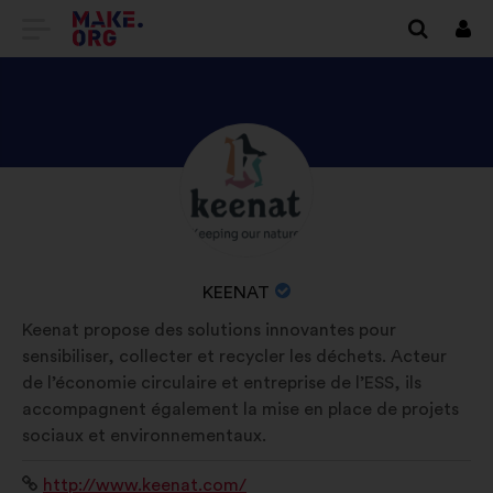
DOTIES
Piet
UZ
VIETNES
MAKE.ORG
APSKATIET
Biogrāfija:
SĀKUMLAPU
KEENAT
PROFILU
ORGANIZĀCIJAS
KEENAT
NOSAUKUMS:
Keenat propose des solutions innovantes pour
sensibiliser, collecter et recycler les déchets. Acteur
de l’économie circulaire et entreprise de l’ESS, ils
accompagnent également la mise en place de projets
sociaux et environnementaux.
Interneta
http://www.keenat.com/