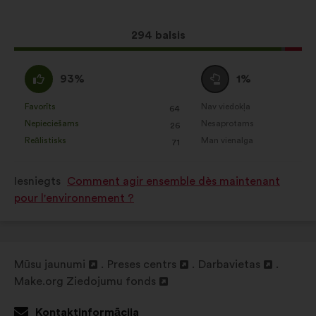
šāds:
mūsu apspriešanos ar iedzīvotājiem
analīzi
Šis
294 balsis
Ar sociālajiem tīkliem saistītās:
priekšlikums
sīkdatnes, kas palīdz mums
saņēma:
Piekrītu
Neitrāls
93%
1%
optimizēt mūsu ietekmi,
:
balsojums
pateicoties sociālajiem tīkliem
:
Favorīts
Nav viedokļa
:
reize(-
:
reize(-
64
Šis
Šis
Nepieciešams
Nesaprotams
s)
:
reize(-
s)
:
reize(-
26
priekšlikums
priekšlikums
Reālistisks
Man vienalga
s)
:
reize(-
s)
:
reize(-
71
tika
tika
s)
s)
kvalificēts
kvalificēts
Iesniegts
Comment agir ensemble dès maintenant
kā:
kā:
pour l'environnement ?
Mūsu jaunumi
Preses centrs
Darbavietas
Atvērt
Atvērt
Atvērt
Make.org Ziedojumu fonds
jaunā
Atvērt
jaunā
jaunā
cilnē
jaunā
cilnē
cilnē
Kontaktinformācija