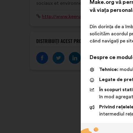
Make.org vă perm
sociaux et environnementaux.
vă viața personal
Site
http://www.keenat.com/
internet:
Din dorința de a îmb
solicităm acordul pr
când navigați pe sit
DISTRIBUIȚI ACEST PROFIL
Despre ce modul
Tehnice:
module
Legate de pref
În scopuri stati
în mod agrega
Privind rețelel
intermediul rețe