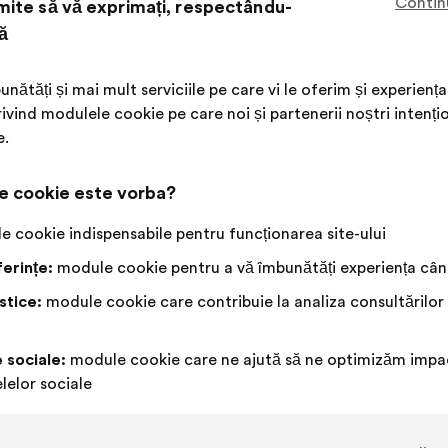
Contin
ite să vă exprimați, respectându-
Aceast
358 votu
propun
ă
a
Acord
Această
Neutru
Această
67%
19%
întrunit:
:
propunere
:
propunere
unătăți și mai mult serviciile pe care vi le oferim și experie
a
a
Preferință
:
ori
46
Nicio evaluare
:
ori
ivind modulele cookie pe care noi și partenerii noștri intenți
primit
primit
Banalitate
:
ori
20
Nu am înțeles
:
ori
e.
clasificarea:
clasificarea:
Realistă
:
ori
62
Indiferent
:
ori
e cookie este vorba?
Publicată în
Comment protéger et restaurer ensem
 cookie indispensabile pentru funcționarea site-ului
erințe:
module cookie pentru a vă îmbunătăți experiența când
stice:
module cookie care contribuie la analiza consultărilor
Keenat
t
Propunere
făcută
e sociale:
module cookie care ne ajută să ne optimizăm impac
Conținutul
Cu
de:
Il faut encourager les circuits courts et priv
lelor sociale
propunerii:
următoarea
distribuire:
Această
294 votu