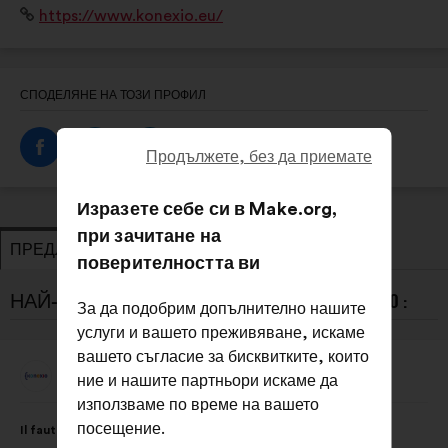
Уебсайт:
https://www.konexio.eu/
défis de l’intelligence artificielle.
СПОДЕЛЯНЕ НА ТОЗИ ПРОФИЛ
Продължете, без да приемате
Изразете себе си в Make.org,
при зачитане на
ПРЕДЛОЖЕНИЯ
ЗАЕМАНЕ НА ПОЗИЦИЯ
поверителността ви
НАЙ-НОВИТЕ ПРЕДЛОЖЕНИЯ ОТ KONEXIO :
За да подобрим допълнително нашите
услуги и вашето преживяване, искаме
вашето съгласие за бисквитките, които
Konexio
ние и нашите партньори искаме да
Предложение
от:
използваме по време на вашето
Съдържание
Като
посещение.
Il faut mettre en place des formations sur les biais et la
на
разпределението