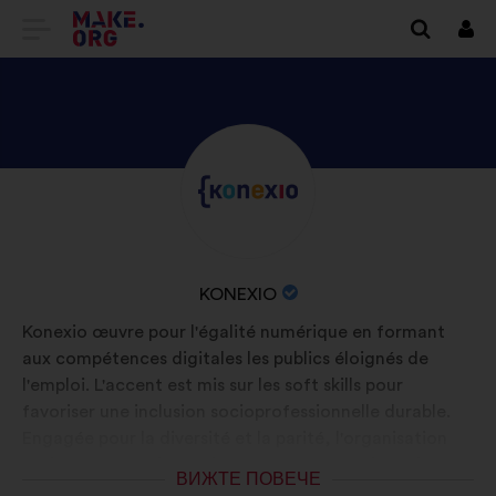
ОТИДЕТЕ
Вх
НА
НАЧАЛНАТА
СТРАНИЦА
ВИЖТЕ
Биография:
НА
ПРОФИЛА
MAKE.ORG
НА
KONEXIO
ИМЕ
KONEXIO
НА
Konexio œuvre pour l'égalité numérique en formant
ОРГАНИЗАЦИЯТА:
aux compétences digitales les publics éloignés de
l'emploi. L'accent est mis sur les soft skills pour
favoriser une inclusion socioprofessionnelle durable.
Engagée pour la diversité et la parité, l'organisation
aspire à un monde où chacun·e trouve sa place dans un
ВИЖТЕ ПОВЕЧЕ
univers connecté et inclusif, notamment face aux