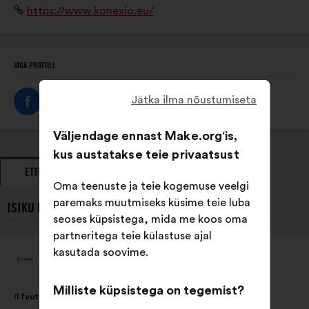
Veebisait:
https://www.konexio.eu/
défis de l’intelligence artificielle.
JAGA PROFIILI
Jätka ilma nõustumiseta
Väljendage ennast Make.org‘is,
kus austatakse teie privaatsust
ETTEPANEKUD
SEISUKOHAVÕTUD
Oma teenuste ja teie kogemuse veelgi
paremaks muutmiseks küsime teie luba
ISIKU KONEXIO VIIMASED ETTEPANEKUD:
seoses küpsistega, mida me koos oma
partneritega teie külastuse ajal
kasutada soovime.
Konexio
Ettepaneku
esitaja:
Ettepaneku
Häälte
Milliste küpsistega on tegemist?
Il faut mettre en place des formations sur les biais et la
sisu:
jaotus: