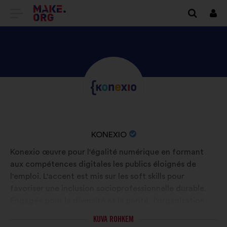
SAIDI
Logi
siss
MAKE.ORG
AVALEHELE
TUTVU
Elulugu:
ISIKU
KONEXIO
PROFIILIGA
ORGANISATSIOONI
KONEXIO
NIMI:
Konexio œuvre pour l'égalité numérique en formant
aux compétences digitales les publics éloignés de
l'emploi. L'accent est mis sur les soft skills pour
favoriser une inclusion socioprofessionnelle durable.
Engagée pour la diversité et la parité, l'organisation
aspire à un monde où chacun·e trouve sa place dans un
KUVA ROHKEM
univers connecté et inclusif, notamment face aux