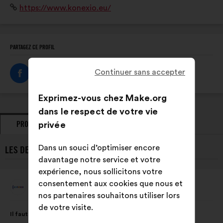
Site
https://www.konexio.eu/
défis de l’intelligence artificielle.
Internet
:
PARTAGEZ CE PROFIL
Continuer sans accepter
Exprimez-vous chez Make.org
dans le respect de votre vie
PROPOSITIONS
privée
PRISES DE POSITION
Dans un souci d’optimiser encore
LES DERNIÈRES PROPOSITIONS DE KONEXIO :
davantage notre service et votre
expérience, nous sollicitons votre
consentement aux cookies que nous et
Konexio
Proposition
nos partenaires souhaitons utiliser lors
de
:
Contenu
Avec
de votre visite.
Il faut mettre en place des formations sur les biais et la
de
pour