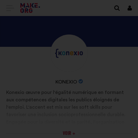
ALLER
Se
conn
À
L'ACCUEIL
DU
DÉCOUVREZ
Biographie
SITE
:
LE
MAKE.ORG
PROFIL
DE
NOM
KONEXIO
KONEXIO
DE
Konexio œuvre pour l'égalité numérique en formant
L'ORGANISATION
aux compétences digitales les publics éloignés de
:
l'emploi. L'accent est mis sur les soft skills pour
favoriser une inclusion socioprofessionnelle durable.
Engagée pour la diversité et la parité, l'organisation
aspire à un monde où chacun·e trouve sa place dans un
VOIR +
univers connecté et inclusif, notamment face aux