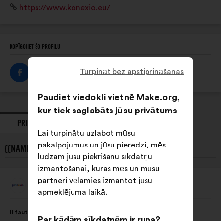
Interneta
https://www.konexio.eu/
défis de l’intelligence artificielle.
vietne:
KOPĪGOJIET ŠO PROFILU
Turpināt bez apstiprināšanas
Paudiet viedokli vietnē Make.org,
kur tiek saglabāts jūsu privātums
PRIEKŠLIKUMI
VIEDOKĻI
Lai turpinātu uzlabot mūsu
pakalpojumus un jūsu pieredzi, mēs
{{NAME}} JAUNĀKIE PRIEKŠLIKUMI:
lūdzam jūsu piekrišanu sīkdatņu
izmantošanai, kuras mēs un mūsu
partneri vēlamies izmantot jūsu
Konexio
Priekšlikumu
apmeklējuma laikā.
iesniedza:
Priekšlikuma
Sadalījums
Il faut mettre en place des formations sur les biais et la
saturs:
ir
Par kādām sīkdatnēm ir runa?