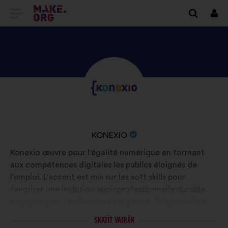
DOTIES
Piet
UZ
VIETNES
MAKE.ORG
APSKATIET
Biogrāfija:
SĀKUMLAPU
KONEXIO
PROFILU
ORGANIZĀCIJAS
KONEXIO
NOSAUKUMS:
Konexio œuvre pour l'égalité numérique en formant
aux compétences digitales les publics éloignés de
l'emploi. L'accent est mis sur les soft skills pour
favoriser une inclusion socioprofessionnelle durable.
Engagée pour la diversité et la parité, l'organisation
aspire à un monde où chacun·e trouve sa place dans un
SKATĪT VAIRĀK
univers connecté et inclusif, notamment face aux