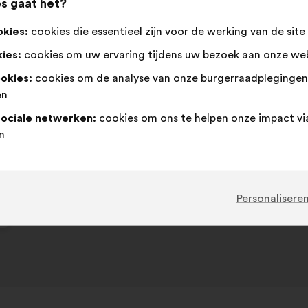
s gaat het?
Dit
266 stem
voorstel
okies:
cookies die essentieel zijn voor de werking van de site
kreeg:
Mee
Dit
Neutraal
Dit
81%
10%
ies:
cookies om uw ervaring tijdens uw bezoek aan onze web
eens
voorstel
:
voorstel
:
is
is
Favoriet
:
keer
56
Geen mening
:
keer
ookies:
cookies om de analyse van onze burgerraadpleginge
gekwalificeerd
gekwalificeerd
Cliché
:
keer
20
Niet begrepen
:
keer
en
als:
als:
Realistisch
:
keer
76
Onbelangrijk
:
keer
sociale netwerken:
cookies om ons te helpen onze impact vi
n
Geplaatst in
Comment favoriser la diversité et l'i
Personalisere