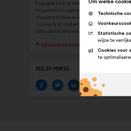
Om welke cookie
Engagée pour la diversité et la parité,
l'organisation aspire à un monde où
Technische co
chacun·e trouve sa place dans un univers
Voorkeurscook
connecté et inclusif, notamment face aux
défis de l’intelligence artificielle.
Statistische c
wijze te verrijk
Website:
https://www.konexio.eu/
Cookies voor 
te optimalisere
DEEL DIT PROFIEL