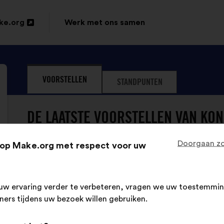
ke.org
Werk met ons samen
VOORSTELLEN
STANDPUNTEN
DE LAATSTE VOORSTELLEN VAN KON
Doorgaan zo
op Make.org met respect voor uw
Konexio
Voorstel
van:
Inhoud
Met
Il faut mettre en place des formations sur les 
uw ervaring verder te verbeteren, vragen we uw toestemmin
van
de
diversité pour tous les employés.
tners tijdens uw bezoek willen gebruiken.
het
volgende
voorstel:
verdeling: