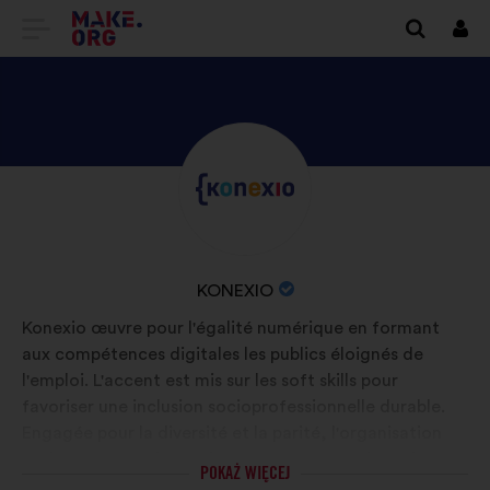
IDŹ
Zalo
się
DO
STRONY
GŁÓWNEJ
ODKRYJ
Życiorys:
MAKE.ORG
PROFIL
KONEXIO
NAZWA
KONEXIO
ORGANIZACJI:
Konexio œuvre pour l'égalité numérique en formant
aux compétences digitales les publics éloignés de
l'emploi. L'accent est mis sur les soft skills pour
favoriser une inclusion socioprofessionnelle durable.
Engagée pour la diversité et la parité, l'organisation
aspire à un monde où chacun·e trouve sa place dans un
POKAŻ WIĘCEJ
univers connecté et inclusif, notamment face aux