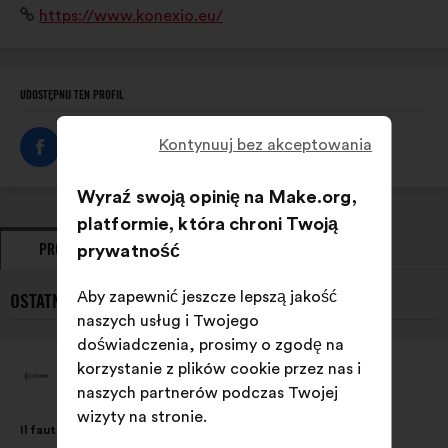
Strona
https://www.konexio.eu/
défis de l’intelligence artificielle.
internetowa:
UDOSTĘPNIJ TEN PROFIL
Kontynuuj bez akceptowania
Wyraź swoją opinię na Make.org,
platformie, która chroni Twoją
PROPOZYCJE
prywatność
ZAJĘTE STANOWISKA
Aby zapewnić jeszcze lepszą jakość
OSTATNIE PROPOZYCJE {NAME}}:
naszych usług i Twojego
doświadczenia, prosimy o zgodę na
korzystanie z plików cookie przez nas i
Konexio
Propozycja:
naszych partnerów podczas Twojej
Treść
Przy
wizyty na stronie.
Il faut mettre en place des formations sur les biais et la
propozycji:
czym