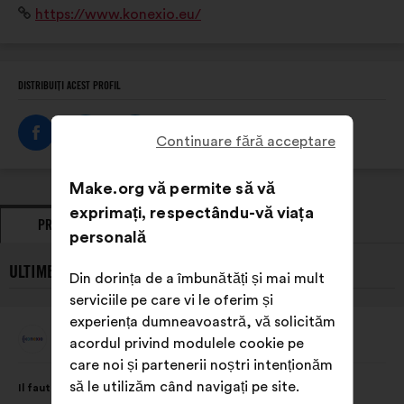
Site
https://www.konexio.eu/
défis de l’intelligence artificielle.
internet:
DISTRIBUIȚI ACEST PROFIL
Continuare fără acceptare
Make.org vă permite să vă
exprimați, respectându-vă viața
PROPUNERI
POZIȚII EXPRIMATE
personală
ULTIMELE PROPUNERI PREZENTATE DE KONEXIO:
Din dorința de a îmbunătăți și mai mult
serviciile pe care vi le oferim și
experiența dumneavoastră, vă solicităm
Konexio
acordul privind modulele cookie pe
Propunere
făcută
care noi și partenerii noștri intenționăm
de:
Conținutul
Cu
să le utilizăm când navigați pe site.
Il faut mettre en place des formations sur les biais et la
propunerii:
următoarea