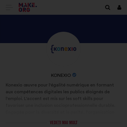
DIRECȚIONARE
Cone
SPRE
PRIMA
PAGINĂ
DESCOPERIȚI
Biografie:
A
PROFILUL
SITE-
KONEXIO
ULUI
NUMELE
KONEXIO
MAKE.ORG
ORGANIZAȚIEI:
Konexio œuvre pour l'égalité numérique en formant
aux compétences digitales les publics éloignés de
l'emploi. L'accent est mis sur les soft skills pour
favoriser une inclusion socioprofessionnelle durable.
Engagée pour la diversité et la parité, l'organisation
aspire à un monde où chacun·e trouve sa place dans un
VEDEȚI MAI MULT
univers connecté et inclusif, notamment face aux