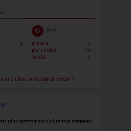
de
búsqueda
os
y
sta
haz
En
Esta
clic
37%
o:
contra
propuesta
en
:
se
2
Inviable
:
veces
8
el
ha
1
¡Para nada!
:
veces
34
botón
calificado
1
Trivial
:
veces
10
"Buscar"
como:
nclusion dans le monde du travail ?
ient plus accessibles et mieux connues