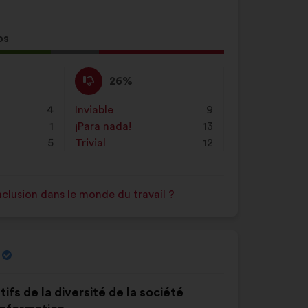
os
sta
En
Esta
26%
o:
contra
propuesta
:
se
4
Inviable
:
veces
9
ha
1
¡Para nada!
:
veces
13
calificado
5
Trivial
:
veces
12
como:
nclusion dans le monde du travail ?
ifs de la diversité de la société