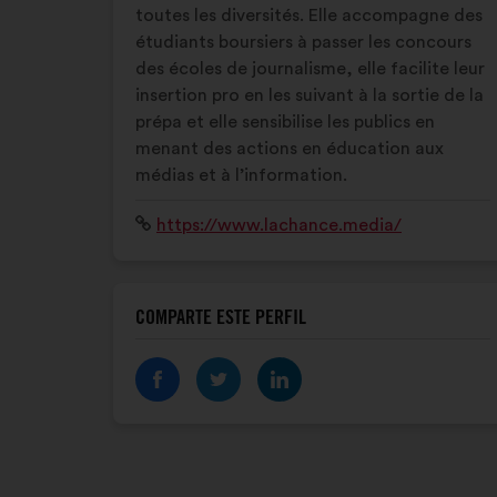
MÉDIAS
toutes les diversités. Elle accompagne des
étudiants boursiers à passer les concours
des écoles de journalisme, elle facilite leur
insertion pro en les suivant à la sortie de la
prépa et elle sensibilise les publics en
menant des actions en éducation aux
médias et à l’information.
Sitio
https://www.lachance.media/
web:
COMPARTE ESTE PERFIL