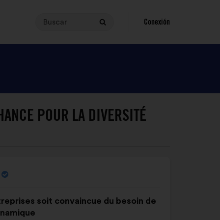
Buscar
Para
Conexión
Buscar
realizar
una
búsqueda,
tu
consulta
debe
tener
HANCE POUR LA DIVERSITÉ
entre
3
y
140
caracteres.
Introdúcela
en
el
ntreprises soit convaincue du besoin de
campo
dynamique