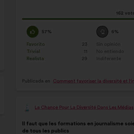
propuesta:
reparto:
Esta
162 vot
propue
ha
A
Esta
Neutro
Esta
57%
6%
recibid
favor
propuesta
:
propuesta
:
se
se
Favorito
:
veces
23
Sin opinión
:
veces
ha
ha
Trivial
:
veces
11
No entiendo
:
veces
calificado
calificado
Realista
:
veces
29
Indiferente
:
veces
como:
como:
Publicada en
Comment favoriser la diversité et l'i
La Chance Pour La Diversité Dans Les Médias
Propuesta
de:
Contenido
Con
Il faut que les formations en journalisme so
de
el
de tous les publics
la
siguiente