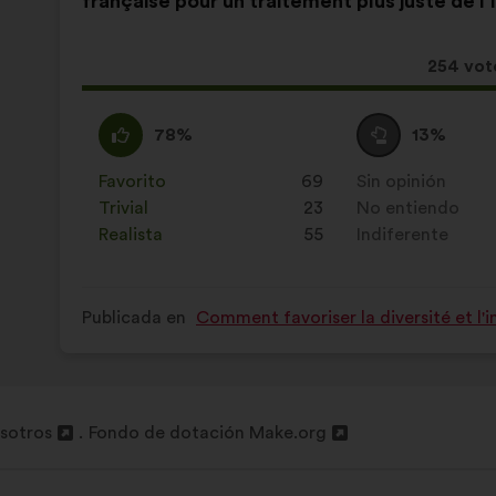
française pour un traitement plus juste de l’
la
siguiente
propuesta:
reparto:
Esta
254 vot
propues
ha
A
Esta
Neutro
Esta
78%
13%
recibido
favor
propuesta
:
propuesta
:
se
se
Favorito
:
veces
69
Sin opinión
:
veces
ha
ha
Trivial
:
veces
23
No entiendo
:
veces
calificado
calificado
Realista
:
veces
55
Indiferente
:
veces
como:
como:
Publicada en
Comment favoriser la diversité et l'i
sotros
Fondo de dotación Make.org
Abrir
en