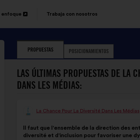
 enfoque
Trabaja con nosotros
PROPUESTAS
POSICIONAMIENTOS
LAS ÚLTIMAS PROPUESTAS DE LA C
DANS LES MÉDIAS:
La Chance Pour La Diversité Dans Les Médias
Propuesta
de:
Contenido
Con
Il faut que l'ensemble de la direction des e
de
el
diversité et d'inclusion pour favoriser une 
la
siguiente