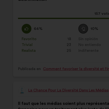
la
siguiente
propuesta:
reparto:
Esta
157 vot
propue
ha
A
Esta
Neutro
Esta
64%
10%
recibid
favor
propuesta
:
propuesta
:
se
se
Favorito
:
veces
18
Sin opinión
:
veces
ha
ha
Trivial
:
veces
23
No entiendo
:
veces
calificado
calificado
Realista
:
veces
25
Indiferente
:
veces
como:
como:
Publicada en
Comment favoriser la diversité et l'i
La Chance Pour La Diversité Dans Les Médias
Propuesta
de:
Contenido
Con
Il faut que les médias soient plus représentat
de
el