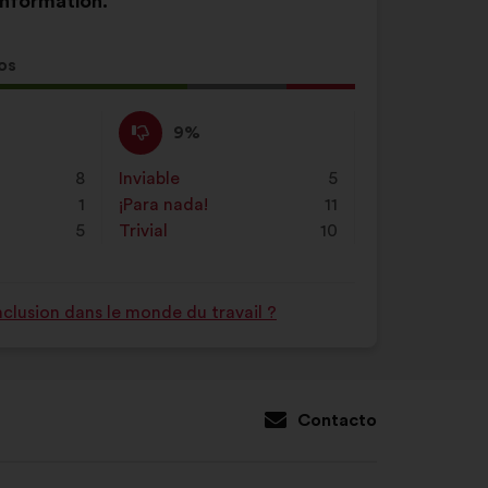
information.
os
ta
En
Esta
9%
:
contra
propuesta
:
se
8
Inviable
:
veces
5
ha
1
¡Para nada!
:
veces
11
calificado
5
Trivial
:
veces
10
como:
nclusion dans le monde du travail ?
Contacto