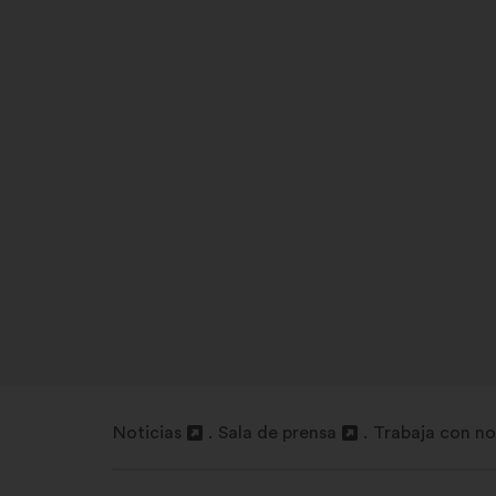
Noticias
Sala de prensa
Trabaja con no
Abrir
Abrir
Abrir
en
en
en