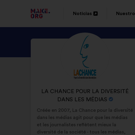
IR
Noticias
Nuestro
Abrir
Abrir
A
en
en
LA
DESCUBRE
Biografía:
una
una
PÁGINA
EL
nueva
nueva
DE
PERFIL
pestaña
pestaña
DE
INICIO
LA
DE
CHANCE
NOMBRE
LA CHANCE POUR LA DIVERSITÉ
MAKE.ORG
POUR
DE
DANS LES MÉDIAS
LA
LA
Créée en 2007, La Chance pour la diversité
DIVERSITÉ
ORGANIZACIÓN:
dans les médias agit pour que les médias
DANS
et les journalistes reflètent mieux la
LES
diversité de la société - tous les médias,