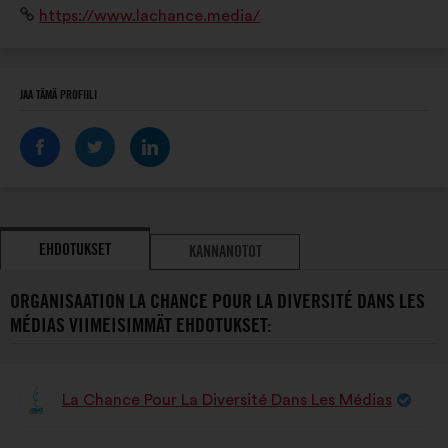
PROFIILIIN
Verkkosivusto:
https://www.lachance.media/
publics en menant des actions en éducation aux
médias et à l’information.
JAA TÄMÄ PROFIILI
EHDOTUKSET
KANNANOTOT
ORGANISAATION LA CHANCE POUR LA DIVERSITÉ DANS LES
MÉDIAS VIIMEISIMMÄT EHDOTUKSET:
La Chance Pour La Diversité Dans Les Médias
Ehdotus
henkilöltä
Ehdotuksen
Äänten