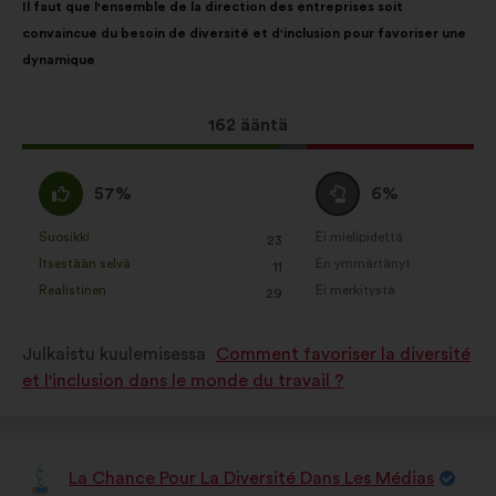
Il faut que l'ensemble de la direction des entreprises soit
sisältö:
jakautuminen:
convaincue du besoin de diversité et d'inclusion pour favoriser une
dynamique
Tämä
162 ääntä
ehdotus
sai
samaa
Äänestä
57%
6%
ääniä
mieltä
tyhjää
seuraavasti:
:
:
Suosikki
Ei mielipidettä
:
kertaa
:
kertaa
23
Tätä
Tätä
Itsestään selvä
En ymmärtänyt
:
kertaa
:
kertaa
11
ehdotusta
ehdotusta
Realistinen
Ei merkitystä
:
kertaa
:
kertaa
29
on
on
luonnehdittu
luonnehdittu
Julkaistu kuulemisessa
Comment favoriser la diversité
seuraavasti:
seuraavasti:
et l'inclusion dans le monde du travail ?
La Chance Pour La Diversité Dans Les Médias
Ehdotus