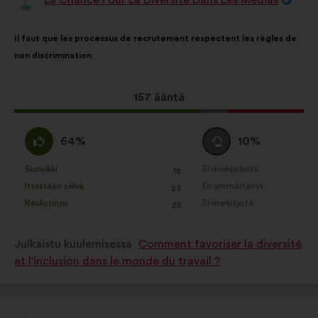
Ehdotus
henkilöltä
Ehdotuksen
Äänten
Il faut que les processus de recrutement respectent les règles de
sisältö:
jakautuminen:
non discrimination
Tämä
157 ääntä
ehdotus
sai
samaa
Äänestä
64%
10%
ääniä
mieltä
tyhjää
seuraavasti:
:
:
Suosikki
Ei mielipidettä
:
kertaa
:
kertaa
18
Tätä
Tätä
Itsestään selvä
En ymmärtänyt
:
kertaa
:
kertaa
23
ehdotusta
ehdotusta
Realistinen
Ei merkitystä
:
kertaa
:
kertaa
25
on
on
luonnehdittu
luonnehdittu
Julkaistu kuulemisessa
Comment favoriser la diversité
seuraavasti:
seuraavasti:
et l'inclusion dans le monde du travail ?