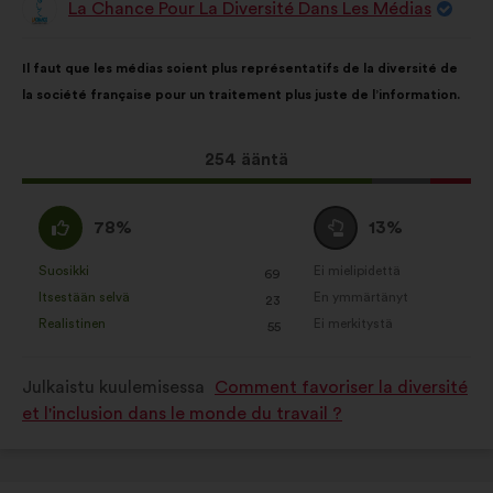
La Chance Pour La Diversité Dans Les Médias
Ehdotus
henkilöltä
Ehdotuksen
Äänten
Il faut que les médias soient plus représentatifs de la diversité de
sisältö:
jakautuminen:
la société française pour un traitement plus juste de l’information.
Tämä
254 ääntä
ehdotus
sai
samaa
Äänestä
78%
13%
ääniä
mieltä
tyhjää
seuraavasti:
:
:
Suosikki
Ei mielipidettä
:
kertaa
:
kertaa
69
Tätä
Tätä
Itsestään selvä
En ymmärtänyt
:
kertaa
:
kertaa
23
ehdotusta
ehdotusta
Realistinen
Ei merkitystä
:
kertaa
:
kertaa
55
on
on
luonnehdittu
luonnehdittu
Julkaistu kuulemisessa
Comment favoriser la diversité
seuraavasti:
seuraavasti:
et l'inclusion dans le monde du travail ?