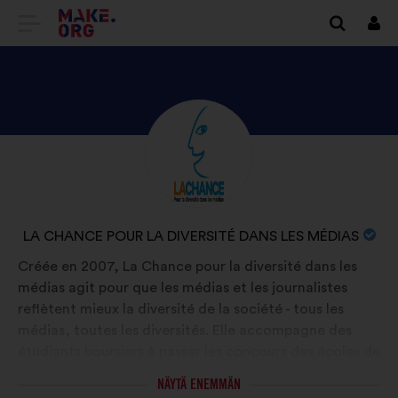
SIIRRY
Kirj
sisä
MAKE.ORGIN
KOTISIVULLE
TUTUSTU
Tietoa:
ORGANISAATION
LA
CHANCE
ORGANISAATION
LA CHANCE POUR LA DIVERSITÉ DANS LES MÉDIAS
POUR
NIMI:
Créée en 2007, La Chance pour la diversité dans les
LA
médias agit pour que les médias et les journalistes
DIVERSITÉ
reflètent mieux la diversité de la société - tous les
DANS
médias, toutes les diversités. Elle accompagne des
LES
étudiants boursiers à passer les concours des écoles de
journalisme, elle facilite leur insertion pro en les
MÉDIAS
NÄYTÄ ENEMMÄN
suivant à la sortie de la prépa et elle sensibilise les