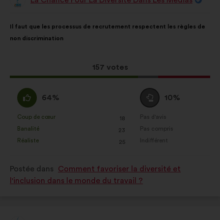
Proposition
de
:
Contenu
Avec
Il faut que les processus de recrutement respectent les règles de
de
pour
non discrimination
la
répartition
proposition
:
:
Cette
157 votes
proposition
a
D'accord
Vote
64%
10%
récolté
:
neutre
:
:
Coup de cœur
Pas d'avis
:
fois
:
fois
18
Cette
Cette
Banalité
Pas compris
:
fois
:
fois
23
proposition
proposition
Réaliste
Indifférent
:
fois
:
fois
25
a
a
été
été
Postée dans
Comment favoriser la diversité et
qualifiée
qualifiée
l'inclusion dans le monde du travail ?
en
en
:
: