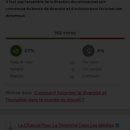
Il faut que l'ensemble de la direction des entreprises soit
de
pour
convaincue du besoin de diversité et d'inclusion pour favoriser une
la
répartition
dynamique
proposition
:
:
Cette
162 votes
proposition
a
D'accord
Vote
57%
6%
récolté
:
neutre
:
:
Coup de cœur
Pas d'avis
:
fois
:
fois
23
Cette
Cette
Banalité
Pas compris
:
fois
:
fois
11
proposition
proposition
Réaliste
Indifférent
:
fois
:
fois
29
a
a
été
été
Postée dans
Comment favoriser la diversité et
qualifiée
qualifiée
l'inclusion dans le monde du travail ?
en
en
:
:
La Chance Pour La Diversité Dans Les Médias
Proposition