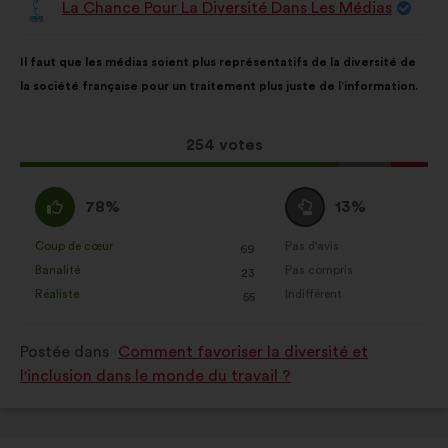
La Chance Pour La Diversité Dans Les Médias
Proposition
de
:
Contenu
Avec
Il faut que les médias soient plus représentatifs de la diversité de
de
pour
la société française pour un traitement plus juste de l’information.
la
répartition
proposition
:
:
Cette
254 votes
proposition
a
D'accord
Vote
78%
13%
récolté
:
neutre
:
:
Coup de cœur
Pas d'avis
:
fois
:
fois
69
Cette
Cette
Banalité
Pas compris
:
fois
:
fois
23
proposition
proposition
Réaliste
Indifférent
:
fois
:
fois
55
a
a
été
été
Postée dans
Comment favoriser la diversité et
qualifiée
qualifiée
l'inclusion dans le monde du travail ?
en
en
:
: