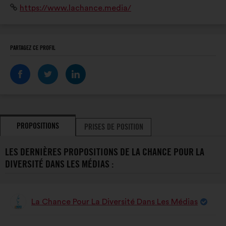
LES
Site
https://www.lachance.media/
publics en menant des actions en éducation aux
MÉDIAS
Internet
médias et à l’information.
:
PARTAGEZ CE PROFIL
PROPOSITIONS
PRISES DE POSITION
LES DERNIÈRES PROPOSITIONS DE LA CHANCE POUR LA
DIVERSITÉ DANS LES MÉDIAS :
La Chance Pour La Diversité Dans Les Médias
Proposition
de
:
Contenu
Avec