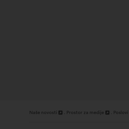
Naše novosti
Prostor za medije
Poslovi
Otvori
Otvori
Otvori
u
u
u