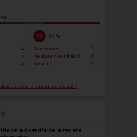
ova
g
Ne
Za
26 %
slažem
navedeni
se
je
e
4
Neizvedivo
:
put
9
:
prijedlog
1
Ne slažem se nikako!
:
put
13
stavljena
5
Banalno
:
put
12
oznaka:
nclusion dans le monde du travail ?
ifs de la diversité de la société