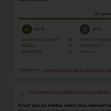
Ovaj
157 glas
prijedlo
ima:
Slažem
Za
Niti
Za
64 %
10 %
:
navedeni
se
navedeni
je
slažem
je
Slažem se u cijelosti
:
put
18
Nemam mišljenj
:
put
prijedlog
niti
prijedlog
Banalno
:
put
23
Neshvatljivo
:
put
stavljena
neslažem
stavljena
Realistično
:
put
25
Nevažno
:
put
oznaka:
:
oznaka:
Objavljeno u
Comment favoriser la diversité et l'i
La Chance Pour La Diversité Dans Les Médias
Prijedlog
korisnika:
Sadržaj
Uz
Il faut que les médias soient plus représentat
prijedloga:
raspodjelu: