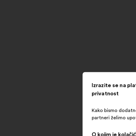
Izrazite se na pl
privatnost
Kako bismo dodatno o
partneri želimo upo
O kojim je kolačić