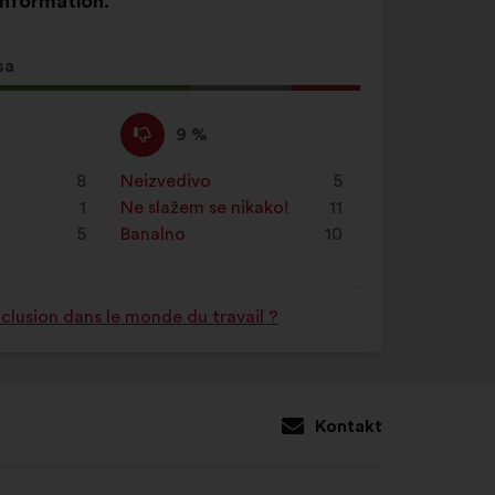
information.
sa
og
Ne
Za
9 %
slažem
navedeni
se
je
e
8
Neizvedivo
:
put
5
:
prijedlog
1
Ne slažem se nikako!
:
put
11
stavljena
5
Banalno
:
put
10
oznaka:
nclusion dans le monde du travail ?
Kontakt