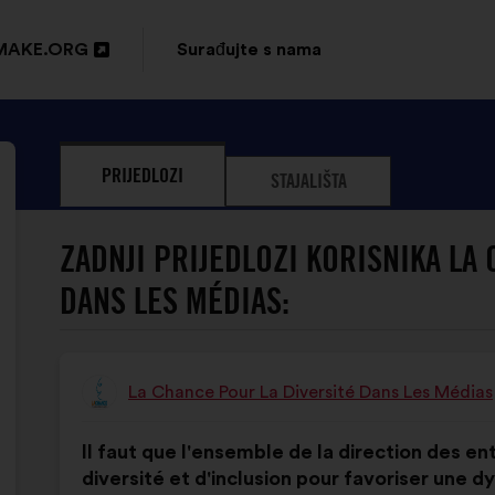
MAKE.ORG
Surađujte s nama
ori
oj
PRIJEDLOZI
STAJALIŠTA
tici
ZADNJI PRIJEDLOZI KORISNIKA LA
DANS LES MÉDIAS:
La Chance Pour La Diversité Dans Les Médias
Prijedlog
korisnika:
Sadržaj
Uz
Il faut que l'ensemble de la direction des e
prijedloga:
raspodjelu:
diversité et d'inclusion pour favoriser une 