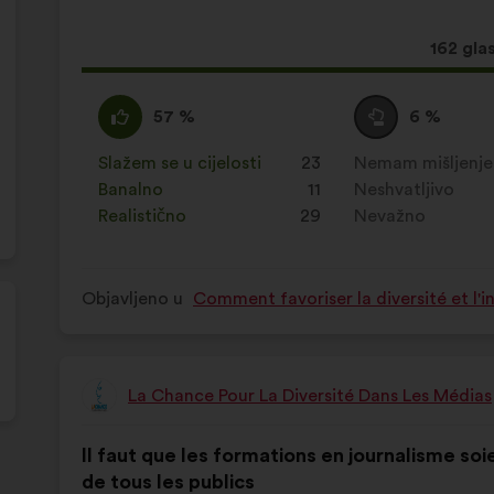
Ovaj
162 gla
prijedl
ima:
Slažem
Za
Niti
Za
57 %
6 %
:
navedeni
se
navedeni
je
slažem
je
Slažem se u cijelosti
:
put
23
Nemam mišljenje
:
put
prijedlog
niti
prijedlog
Banalno
:
put
11
Neshvatljivo
:
put
stavljena
neslažem
stavljena
Realistično
:
put
29
Nevažno
:
put
oznaka:
:
oznaka:
Objavljeno u
Comment favoriser la diversité et l'i
La Chance Pour La Diversité Dans Les Médias
Prijedlog
korisnika:
Sadržaj
Uz
Il faut que les formations en journalisme so
prijedloga:
raspodjelu:
de tous les publics