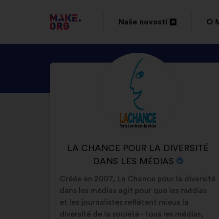
IDI
Naše novosti
O 
Otvori
Otv
NA
u
u
POČETNU
OTKRIJTE
Biografija:
novoj
nov
STRANICU
PROFIL
kartici
kar
PLATFORME
KORISNIKA
LA
MAKE.ORG
CHANCE
POUR
NAZIV
LA CHANCE POUR LA DIVERSITÉ
LA
ORGANIZACIJE:
DANS LES MÉDIAS
DIVERSITÉ
Créée en 2007, La Chance pour la diversité
DANS
dans les médias agit pour que les médias
LES
et les journalistes reflètent mieux la
MÉDIAS
diversité de la société - tous les médias,