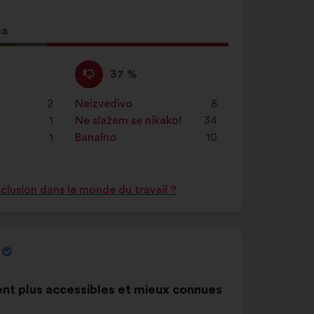
za
pretraživanje,
sa
a
og
zatim
Ne
Za
kliknite
37 %
slažem
navedeni
na
se
je
2
Neizvedivo
:
put
8
gumb
:
prijedlog
1
Ne slažem se nikako!
:
put
34
„Pretraži”
stavljena
1
Banalno
:
put
10
oznaka:
nclusion dans le monde du travail ?
ient plus accessibles et mieux connues