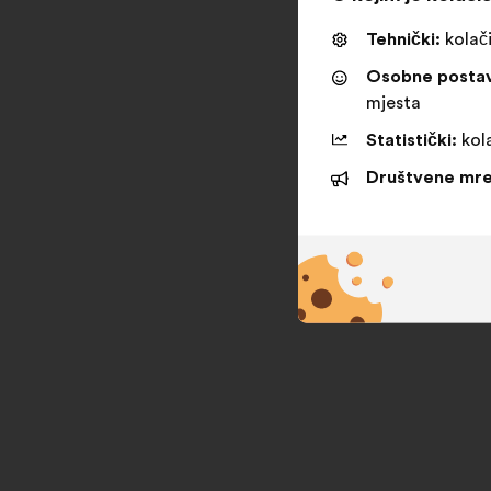
Tehnički:
kolači
Osobne posta
mjesta
Statistički:
kola
Društvene mre