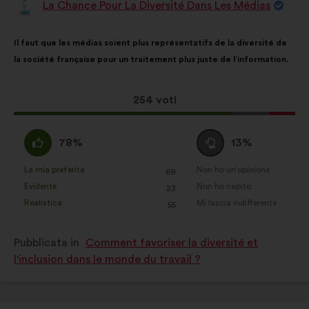
La Chance Pour La Diversité Dans Les Médias
Proposta
di:
Contenuto
Così
Il faut que les médias soient plus représentatifs de la diversité de
della
ripartiti:
la société française pour un traitement plus juste de l’information.
mia
proposta:
Questa
254 voti
proposta
ha
Sono
Voto
78%
13%
raccolto:
d'accordo
neutrale
:
:
La mia preferita
Non ho un'opinione
:
volte
:
volte
69
Questa
Questa
Evidente
Non ho capito
:
volte
:
volte
23
proposta
proposta
Realistica
Mi lascia indifferente
:
volte
:
volte
55
è
è
stata
stata
Pubblicata in
Comment favoriser la diversité et
qualificata
qualificata
l'inclusion dans le monde du travail ?
come:
come: