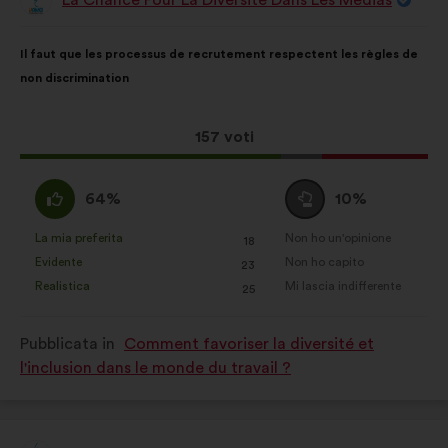
Proposta
di:
Contenuto
Così
Il faut que les processus de recrutement respectent les règles de
della
ripartiti:
non discrimination
mia
proposta:
Questa
157 voti
proposta
ha
Sono
Voto
64%
10%
raccolto:
d'accordo
neutrale
:
:
La mia preferita
Non ho un'opinione
:
volte
:
volte
18
Questa
Questa
Evidente
Non ho capito
:
volte
:
volte
23
proposta
proposta
Realistica
Mi lascia indifferente
:
volte
:
volte
25
è
è
stata
stata
Pubblicata in
Comment favoriser la diversité et
qualificata
qualificata
l'inclusion dans le monde du travail ?
come:
come: