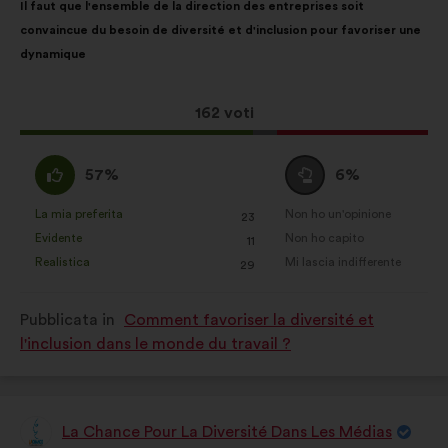
Il faut que l'ensemble de la direction des entreprises soit
della
ripartiti:
convaincue du besoin de diversité et d'inclusion pour favoriser une
mia
dynamique
proposta:
Questa
162 voti
proposta
ha
Sono
Voto
57%
6%
raccolto:
d'accordo
neutrale
:
:
La mia preferita
Non ho un'opinione
:
volte
:
volte
23
Questa
Questa
Evidente
Non ho capito
:
volte
:
volte
11
proposta
proposta
Realistica
Mi lascia indifferente
:
volte
:
volte
29
è
è
stata
stata
Pubblicata in
Comment favoriser la diversité et
qualificata
qualificata
l'inclusion dans le monde du travail ?
come:
come:
La Chance Pour La Diversité Dans Les Médias
Proposta