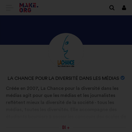
VAI
Conn
ALLA
HOME
PAGE
SCOPRI
Biografia:
DI
IL
MAKE.ORG
PROFILO
DI
NOME
LA CHANCE POUR LA DIVERSITÉ DANS LES MÉDIAS
LA
DELL'ORGANIZZAZIONE:
Créée en 2007, La Chance pour la diversité dans les
CHANCE
médias agit pour que les médias et les journalistes
POUR
reflètent mieux la diversité de la société - tous les
LA
médias, toutes les diversités. Elle accompagne des
DIVERSITÉ
étudiants boursiers à passer les concours des écoles de
journalisme, elle facilite leur insertion pro en les
DANS
DI +
suivant à la sortie de la prépa et elle sensibilise les