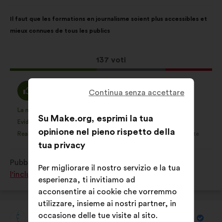
di:
Contenuto
Così
Il faut que les formations en journalisme soient plus accessibles et
della
ripartiti:
mieux connues de tous les publics
mia
proposta:
Questa
137 voti
proposta
ha
Sono
Voto
43%
34%
Continua senza accettare
raccolto:
d'accordo
neutrale
:
:
La mia preferita
Non ho un'opinione
:
volte
:
volte
13
Questa
Questa
Su Make.org, esprimi la tua
Evidente
Non ho capito
:
volte
:
volte
8
proposta
proposta
opinione nel pieno rispetto della
Realistica
Mi lascia indifferente
:
volte
:
volte
20
è
è
tua privacy
stata
stata
Pubblicata in
Comment favoriser la diversité et
qualificata
qualificata
Per migliorare il nostro servizio e la tua
l'inclusion dans le monde du travail ?
come:
come:
esperienza, ti invitiamo ad
acconsentire ai cookie che vorremmo
utilizzare, insieme ai nostri partner, in
occasione delle tue visite al sito.
La Chance Pour La Diversité Dans Les Médias
Proposta