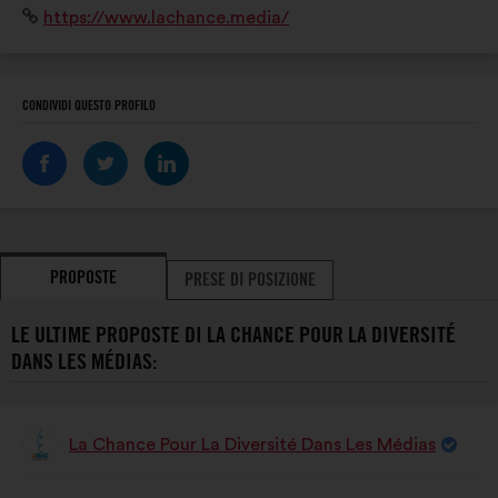
LES
Sito
https://www.lachance.media/
publics en menant des actions en éducation aux
MÉDIAS
Internet:
médias et à l’information.
CONDIVIDI QUESTO PROFILO
PROPOSTE
PRESE DI POSIZIONE
LE ULTIME PROPOSTE DI LA CHANCE POUR LA DIVERSITÉ
DANS LES MÉDIAS:
La Chance Pour La Diversité Dans Les Médias
Proposta
di:
Contenuto
Così