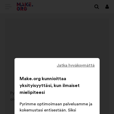
SIIRRY
Kirj
sisä
MAKE.ORGIN
KOTISIVULLE
Jatka hyväksymättä
hups
VIRHE 404
Make.org kunnioittaa
yksityisyyttäsi, kun ilmaiset
mielipiteesi
Pyytämääsi sivua ei ole tai sitä ei ole enää
olemassa.
Pyrimme optimoimaan palveluamme ja
kokemustasi entisestään. Siksi