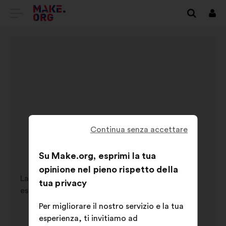
VAI
Conn
ALLA
HOME
PAGE
DI
MAKE.ORG
ops
Continua senza accettare
ERRORE 404
Su Make.org, esprimi la tua
opinione nel pieno rispetto della
La pagina che cerchi non esiste più o non è mai
tua privacy
esistita.
Per migliorare il nostro servizio e la tua
esperienza, ti invitiamo ad