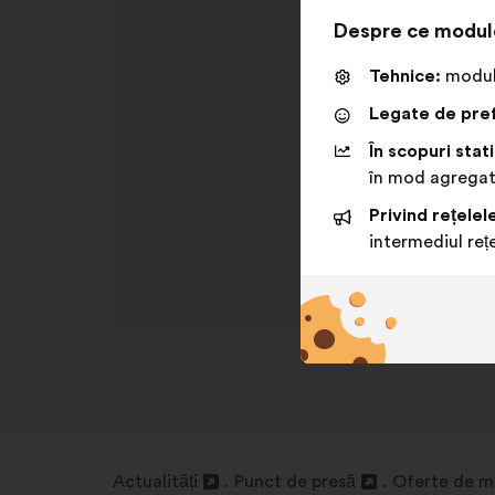
Despre ce modul
Tehnice:
module
Legate de pref
În scopuri stati
în mod agrega
Privind rețelel
intermediul rețe
Actualități
Punct de presă
Oferte de 
Deschidere
Deschidere
Deschidere