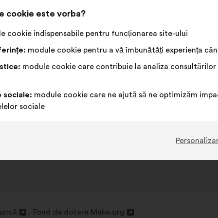
EROARE 404
e cookie este vorba?
 cookie indispensabile pentru funcționarea site-ului
Pagina solicitată nu (mai) există.
erințe:
module cookie pentru a vă îmbunătăți experiența când
stice:
module cookie care contribuie la analiza consultărilor
t
e sociale:
module cookie care ne ajută să ne optimizăm impac
lelor sociale
Personaliza
muncă
Fond de dotare Make.org
Deschidere