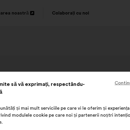
area noastră
Colaborați cu noi
idere
Contin
ite să vă exprimați, respectându-
ă
unătăți și mai mult serviciile pe care vi le oferim și experie
ivind modulele cookie pe care noi și partenerii noștri intenți
ups
e.