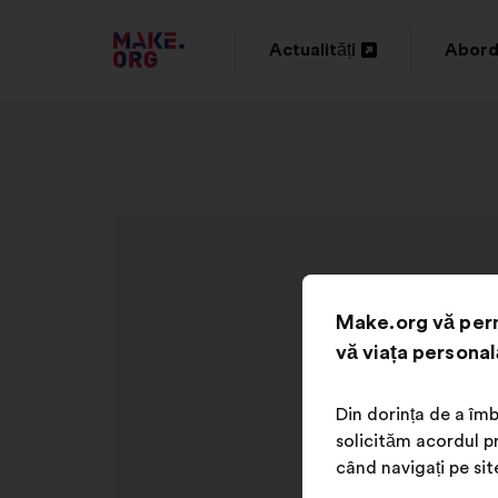
DIRECȚIONARE
Actualități
Abord
Deschidere
Desch
SPRE
într-
într-
PRIMA
o
o
PAGINĂ
filă
filă
A
nouă
nouă
SITE-
ULUI
Make.org vă perm
MAKE.ORG
vă viața personal
Din dorința de a îmb
solicităm acordul pr
când navigați pe sit