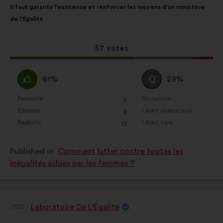
Il faut garantir l’existence et renforcer les moyens d’un ministère
content
the
de l’Égalité
following
results:
This
57 votes
proposal
received:
I
I
61%
29%
agree
am
:
neutral
Favourite
No opinion
:
times
:
times
4
This
This
:
Obvious
I don't understand
:
times
:
times
2
proposal
proposal
Realistic
I don't care
:
times
:
times
13
was
was
perceived
perceived
Published in
Comment lutter contre toutes les
as:
as:
inégalités subies par les femmes ?
Laboratoire De L’Égalité
Proposal
from: