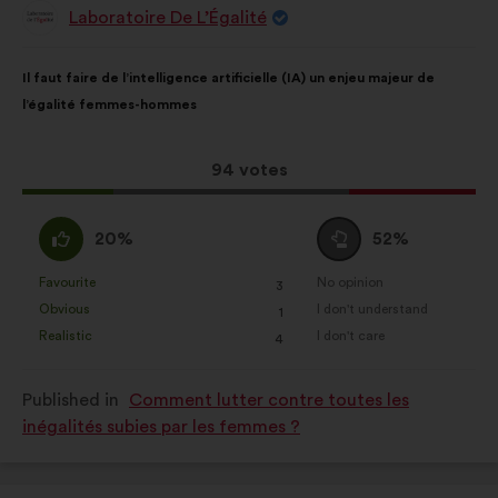
Laboratoire De L’Égalité
Proposal
from:
Proposal
With
Il faut faire de l’intelligence artificielle (IA) un enjeu majeur de
content
the
l’égalité femmes-hommes
following
results:
This
94 votes
proposal
received:
I
I
20%
52%
agree
am
:
neutral
Favourite
No opinion
:
times
:
times
3
This
This
:
Obvious
I don't understand
:
times
:
times
1
proposal
proposal
Realistic
I don't care
:
times
:
times
4
was
was
perceived
perceived
Published in
Comment lutter contre toutes les
as:
as:
inégalités subies par les femmes ?