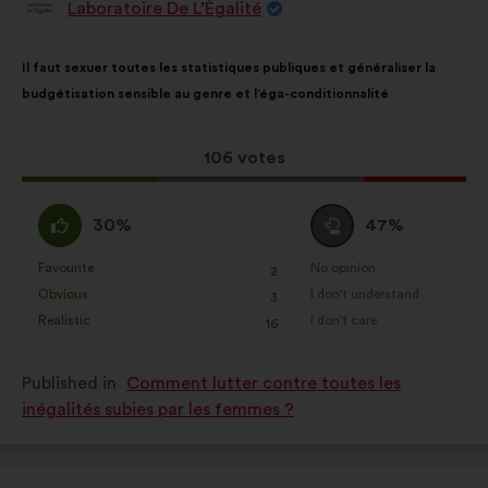
Laboratoire De L’Égalité
Proposal
from:
Proposal
With
Il faut sexuer toutes les statistiques publiques et généraliser la
content
the
budgétisation sensible au genre et l’éga-conditionnalité
following
results:
This
106 votes
proposal
received:
I
I
30%
47%
agree
am
:
neutral
Favourite
No opinion
:
times
:
times
2
This
This
:
Obvious
I don't understand
:
times
:
times
3
proposal
proposal
Realistic
I don't care
:
times
:
times
16
was
was
perceived
perceived
Published in
Comment lutter contre toutes les
as:
as:
inégalités subies par les femmes ?