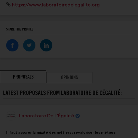
Website:
https://www.laboratoiredelegalite.org
Diffuser une culture de l’égalité dans l’opinion publique.
SHARE THIS PROFILE
PROPOSALS
OPINIONS
LATEST PROPOSALS FROM LABORATOIRE DE L’ÉGALITÉ:
Laboratoire De L’Égalité
Proposal
from:
Proposal
With
Il faut assurer la mixité des métiers : revaloriser les métiers
content
the