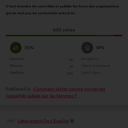
Proposal
With
Il faut étendre les contrôles et publier les listes des organisations
content
the
qui ne sont pas en conformité avec la loi
following
results:
This
453 votes
proposal
received:
I
I
75%
18%
agree
am
:
neutral
Favourite
No opinion
:
times
:
times
53
This
This
:
Obvious
I don't understand
:
times
:
times
31
proposal
proposal
Realistic
I don't care
:
times
:
times
124
was
was
perceived
perceived
Published in
Comment lutter contre toutes les
as:
as:
inégalités subies par les femmes ?
Laboratoire De L’Égalité
Proposal
from: