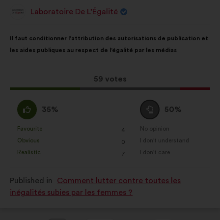
Laboratoire De L’Égalité
Proposal
from:
Proposal
With
Il faut conditionner l’attribution des autorisations de publication et
content
the
les aides publiques au respect de l’égalité par les médias
following
results:
This
59 votes
proposal
received:
I
I
35%
50%
agree
am
:
neutral
Favourite
No opinion
:
times
:
times
4
This
This
:
Obvious
I don't understand
:
times
:
times
0
proposal
proposal
Realistic
I don't care
:
times
:
times
7
was
was
perceived
perceived
Published in
Comment lutter contre toutes les
as:
as:
inégalités subies par les femmes ?