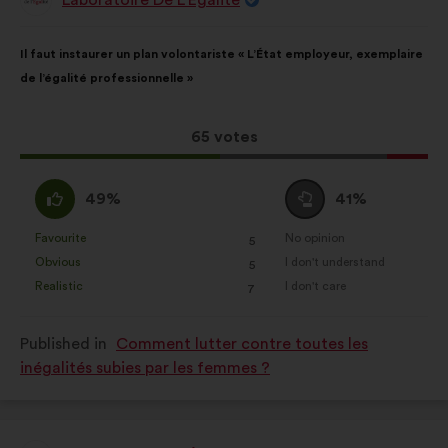
Proposal
from:
Proposal
With
Il faut instaurer un plan volontariste « L’État employeur, exemplaire
content
the
de l’égalité professionnelle »
following
results:
This
65 votes
proposal
received:
I
I
49%
41%
agree
am
:
neutral
Favourite
No opinion
:
times
:
times
5
This
This
:
Obvious
I don't understand
:
times
:
times
5
proposal
proposal
Realistic
I don't care
:
times
:
times
7
was
was
perceived
perceived
Published in
Comment lutter contre toutes les
as:
as:
inégalités subies par les femmes ?