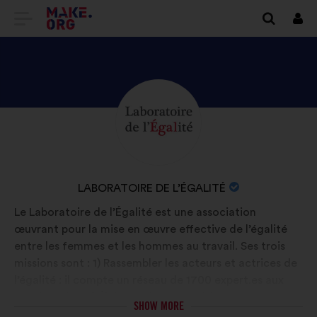
GO
Log
in
TO
THE
MAKE.ORG
DISCOVER
Brief
WEBSITE
biography:
LABORATOIRE
DE
L’ÉGALITÉ'S
NAME
LABORATOIRE DE L’ÉGALITÉ
PROFILE
OF
Le Laboratoire de l’Égalité est une association
YOUR
œuvrant pour la mise en œuvre effective de l’égalité
ORGANIZATION:
entre les femmes et les hommes au travail. Ses trois
missions sont : 1) Rassembler les acteurs et actrices de
l’égalité : il compte un réseau de 1700 expert.es aux
profils variés. 2) Élaborer des propositions concrètes à
SHOW MORE
destination des décisionnaires publics et privés. 3)