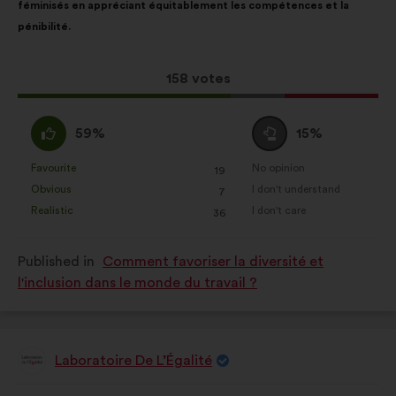
féminisés en appréciant équitablement les compétences et la
following
pénibilité.
results:
This
158 votes
proposal
received:
I
I
59%
15%
agree
am
:
neutral
Favourite
No opinion
:
times
:
times
19
This
This
:
Obvious
I don't understand
:
times
:
times
7
proposal
proposal
Realistic
I don't care
:
times
:
times
36
was
was
perceived
perceived
Published in
Comment favoriser la diversité et
as:
as:
l'inclusion dans le monde du travail ?
Laboratoire De L’Égalité
Proposal
from:
Proposal
With