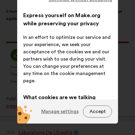
from:
Proposal
With
Il faut réduire le congé parental à 1 an, mieux rémunéré, partagé
content
the
Express yourself on Make.org
égalitairement entre les deux parents et non transférable
following
while preserving your privacy
results:
This
227 votes
In an effort to optimize our service and
proposal
your experience, we seek your
received:
acceptance of the cookies we and our
I
I
47%
30%
partners wish to use during your visit.
agree
am
You can change your preferences at
:
neutral
Favourite
No opinion
:
times
:
times
18
This
This
any time on the cookie management
:
Obvious
I don't understand
:
times
:
times
5
proposal
proposal
page.
Realistic
I don't care
:
times
:
times
38
was
was
perceived
perceived
What cookies are we talking
Published in
Comment lutter contre toutes les
as:
as:
about?
inégalités subies par les femmes ?
Manage settings
Accept
Technical:
cookies that are
essential for the website’s
functioning.
Laboratoire De L’Égalité
Proposal