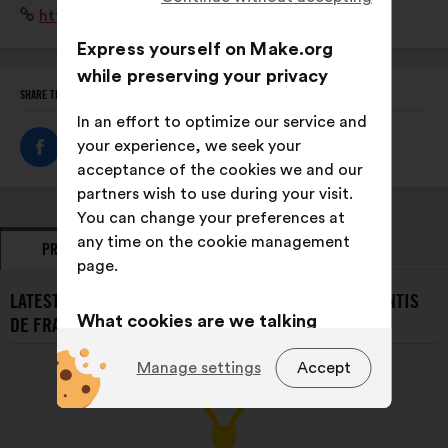
Website:
https://www.anaf.fr/
problématique, La valorisation de l'apprentissage, ses
métiers, ses parcours...
Express yourself on Make.org
while preserving your privacy
SHARE THIS PROFILE
In an effort to optimize our service and
your experience, we seek your
acceptance of the cookies we and our
partners wish to use during your visit.
You can change your preferences at
any time on the cookie management
PROPOSALS
OPINIONS
page.
LATEST PROPOSALS FROM L’ASSOCIATION DES APPRENTIS
What cookies are we talking
DE FRANCE (ANAF):
about?
Manage settings
Accept
Technical:
cookies that are
essential for the website’s
functioning.