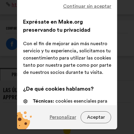
Sitio
https://www.anaf.fr/
problématique, La valorisation de l'apprentissage, ses
Continuar sin aceptar
web:
métiers, ses parcours...
Exprésate en Make.org
COMPARTE ESTE PERFIL
preservando tu privacidad
Con el fin de mejorar aún más nuestro
servicio y tu experiencia, solicitamos tu
consentimiento para utilizar las cookies
tanto por nuestra parte como por parte
de nuestros socios durante tu visita.
PROPUESTAS
POSICIONAMIENTOS
¿De qué cookies hablamos?
LAS ÚLTIMAS PROPUESTAS DE L’ASSOCIATION DES
APPRENTIS DE FRANCE (ANAF):
Técnicas:
cookies esenciales para
el funcionamiento del sitio web
Personalizar
Aceptar
De personalización:
cookies para
mejorar tu experiencia al navegar
por el sitio web