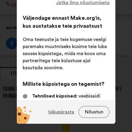
Jätka ilma nõustumiseta
Veebisait:
https://www.anaf.fr/
problématique, La valorisation de l'apprentissage, ses
métiers, ses parcours...
Väljendage ennast Make.org‘is,
kus austatakse teie privaatsust
JAGA PROFIILI
Oma teenuste ja teie kogemuse veelgi
paremaks muutmiseks küsime teie luba
seoses küpsistega, mida me koos oma
partneritega teie külastuse ajal
kasutada soovime.
ETTEPANEKUD
SEISUKOHAVÕTUD
Milliste küpsistega on tegemist?
ISIKU L’ASSOCIATION DES APPRENTIS DE FRANCE (ANAF)
VIIMASED ETTEPANEKUD:
Tehnilised küpsised:
veebisaidi
toimimiseks vajalikud küpsised
Isikupärasta
Nõustun
Eelistusküpsised:
küpsised
veebisaidil liikumise kogemuse
parandamiseks