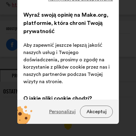
Strona
https://www.anaf.fr/
problématique, La valorisation de l'apprentissage, ses
internetowa:
métiers, ses parcours...
Wyraź swoją opinię na Make.org,
platformie, która chroni Twoją
UDOSTĘPNIJ TEN PROFIL
prywatność
Aby zapewnić jeszcze lepszą jakość
naszych usług i Twojego
doświadczenia, prosimy o zgodę na
korzystanie z plików cookie przez nas i
naszych partnerów podczas Twojej
PROPOZYCJE
ZAJĘTE STANOWISKA
wizyty na stronie.
OSTATNIE PROPOZYCJE {NAME}}:
O jakie pliki cookie chodzi?
Techniczne:
pliki cookie niezbędne
Personalizuj
Akceptuj
do funkcjonowania strony
Preferencyjne:
pliki cookie
służące poprawieniu