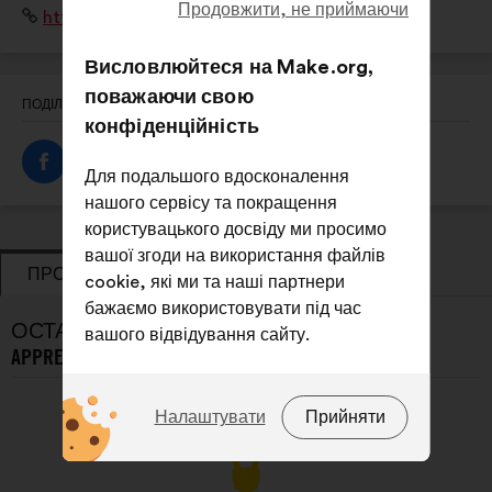
Продовжити, не приймаючи
Вебсайт:
https://www.anaf.fr/
problématique, La valorisation de l'apprentissage, ses
métiers, ses parcours...
Висловлюйтеся на Make.org,
поважаючи свою
ПОДІЛИТИСЯ ПРОФІЛЕМ
конфіденційність
Для подальшого вдосконалення
нашого сервісу та покращення
користувацького досвіду ми просимо
вашої згоди на використання файлів
ПРОПОЗИЦІЇ
ГОЛОСУВАННЯ
cookie, які ми та наші партнери
бажаємо використовувати під час
ОСТАННІ ПРОПОЗИЦІЇ L’ASSOCIATION DES
вашого відвідування сайту.
APPRENTIS DE FRANCE (ANAF):
Які саме файли cookie?
Налаштувати
Прийняти
Технічні:
файли cookie, які
необхідні для роботи сайту