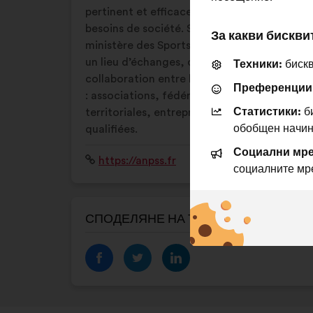
pertinent et efficace répondant à des
besoins de société. Soutenue par le
За какви бискви
ministère des Sports et l’ANS, l’ANPSS est
un lieu d’échanges, de dialogue et de
Техники:
бискв
collaboration entre l’ensemble des acteurs
Преференции
: associations, fédérations, collectivités
Статистики:
би
territoriales, entreprises, personnalités
обобщен начин
qualifiées.
Социални мре
Уебсайт:
https://anpss.fr
социалните мр
СПОДЕЛЯНЕ НА ТОЗИ ПРОФИЛ