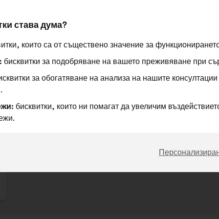
Това
102 гла
тки става дума?
предло
итки, които са от съществено значение за функционирането
получи
Съгласен
Това
Въздържал
Това
41%
49%
съм
предложение
се
предложение
:
бисквитки за подобряване на вашето преживяване при съ
:
беше
:
беше
Предпочитан
:
пъти
3
Няма мнение
:
пъти
сквитки за обогатяване на анализа на нашите консултации
квалифицирано
квалифицирано
Баналност
:
пъти
12
Не се разбира
:
пъти
.
в
в
Реалистичен
:
пъти
6
Безразличен
:
пъти
жи:
бисквитки, които ни помагат да увеличим въздействието
:
:
ежи.
Публикувано в
Comment favoriser la pratique spor
?
Персонализира