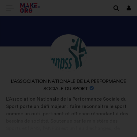
VAI
Conn
ALLA
HOME
PAGE
SCOPRI
Biografia:
DI
IL
MAKE.ORG
PROFILO
DI
NOME
L’ASSOCIATION NATIONALE DE LA PERFORMANCE
L’ASSOCIATION
DELL'ORGANIZZAZIONE:
SOCIALE DU SPORT
NATIONALE
L’Association Nationale de la Performance Sociale du
DE
Sport porte un défi majeur : faire reconnaître le sport
LA
comme un outil pertinent et efficace répondant à des
PERFORMANCE
besoins de société. Soutenue par le ministère des
Sports et l’ANS, l’ANPSS est un lieu d’échanges, de
SOCIALE
dialogue et de collaboration entre l’ensemble des