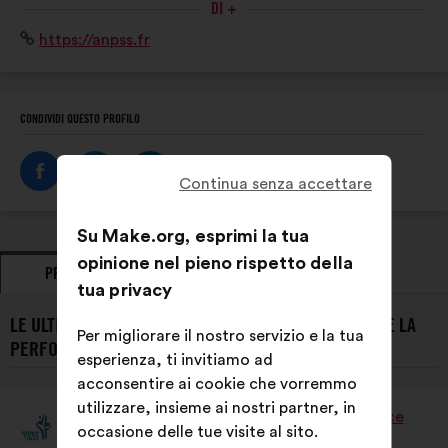
DU
DI +
acteurs : associations, fédérations, collectivités
SPORT
Sito
https://anpss.fr
territoriales, entreprises, personnalités qualifiées.
Internet:
CONDIVIDI QUESTO PROFILO
Continua senza accettare
Su Make.org, esprimi la tua
opinione nel pieno rispetto della
PROPOSTE
PRESE DI POSIZIONE
tua privacy
LE ULTIME PROPOSTE DI L’ASSOCIATION NATIONALE DE LA
Per migliorare il nostro servizio e la tua
PERFORMANCE SOCIALE DU SPORT:
esperienza, ti invitiamo ad
acconsentire ai cookie che vorremmo
utilizzare, insieme ai nostri partner, in
L’Association Nationale De La Performance
occasione delle tue visite al sito.
Proposta
Sociale Du Sport
di: