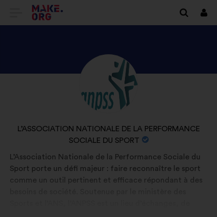
GA
Inlo
NAAR
DE
HOMEPAGE
BEKIJK
Biografie:
VAN
HET
MAKE.ORG
PROFIEL
VAN
NAAM
L’ASSOCIATION NATIONALE DE LA PERFORMANCE
L’ASSOCIATION
VAN
SOCIALE DU SPORT
NATIONALE
DE
L’Association Nationale de la Performance Sociale du
DE
ORGANISATIE:
Sport porte un défi majeur : faire reconnaître le sport
LA
comme un outil pertinent et efficace répondant à des
PERFORMANCE
besoins de société. Soutenue par le ministère des
Sports et l’ANS, l’ANPSS est un lieu d’échanges, de
SOCIALE
dialogue et de collaboration entre l’ensemble des