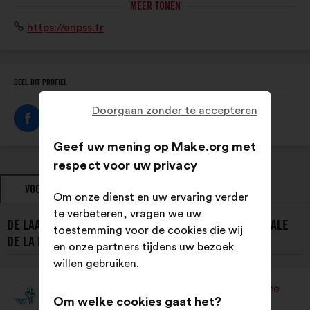
DU
MEER TONEN
acteurs : associations, fédérations, collectivités
SPORT
Website:
https://anpss.fr
territoriales, entreprises, personnalités qualifiées.
DEEL DIT PROFIEL
Doorgaan zonder te accepteren
Geef uw mening op Make.org met
respect voor uw privacy
VOORSTELLEN
STANDPUNTEN
Om onze dienst en uw ervaring verder
te verbeteren, vragen we uw
DE LAATSTE VOORSTELLEN VAN L’ASSOCIATION NATIONALE
toestemming voor de cookies die wij
DE LA PERFORMANCE SOCIALE DU SPORT:
en onze partners tijdens uw bezoek
willen gebruiken.
L’Association Nationale De La Performance
Om welke cookies gaat het?
Voorstel
Sociale Du Sport
van: