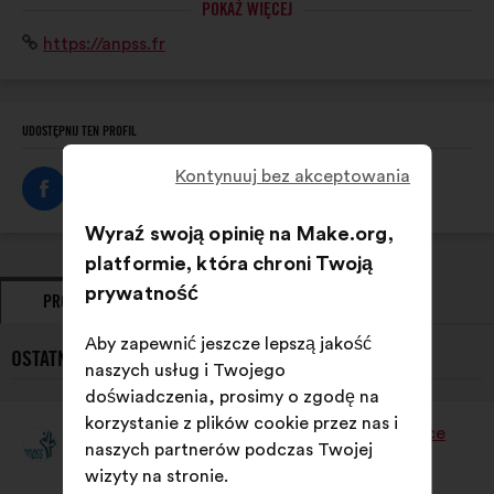
POKAŻ WIĘCEJ
acteurs : associations, fédérations, collectivités
Strona
https://anpss.fr
territoriales, entreprises, personnalités qualifiées.
internetowa:
UDOSTĘPNIJ TEN PROFIL
Kontynuuj bez akceptowania
Wyraź swoją opinię na Make.org,
platformie, która chroni Twoją
prywatność
PROPOZYCJE
ZAJĘTE STANOWISKA
Aby zapewnić jeszcze lepszą jakość
OSTATNIE PROPOZYCJE {NAME}}:
naszych usług i Twojego
doświadczenia, prosimy o zgodę na
korzystanie z plików cookie przez nas i
L’Association Nationale De La Performance
naszych partnerów podczas Twojej
Propozycja:
Sociale Du Sport
wizyty na stronie.
Treść
Przy