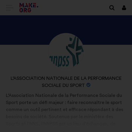
IDŹ
Zalo
się
DO
STRONY
GŁÓWNEJ
ODKRYJ
Życiorys:
MAKE.ORG
PROFIL
L’ASSOCIATION
NATIONALE
NAZWA
L’ASSOCIATION NATIONALE DE LA PERFORMANCE
DE
ORGANIZACJI:
SOCIALE DU SPORT
LA
L’Association Nationale de la Performance Sociale du
PERFORMANCE
Sport porte un défi majeur : faire reconnaître le sport
SOCIALE
comme un outil pertinent et efficace répondant à des
DU
besoins de société. Soutenue par le ministère des
Sports et l’ANS, l’ANPSS est un lieu d’échanges, de
SPORT
dialogue et de collaboration entre l’ensemble des