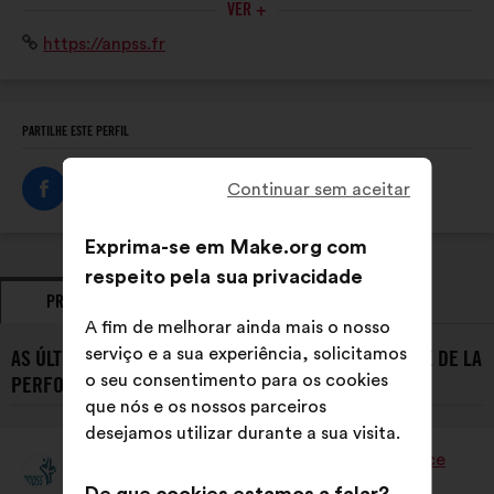
DU
VER +
acteurs : associations, fédérations, collectivités
SPORT
Sítio
https://anpss.fr
territoriales, entreprises, personnalités qualifiées.
Internet:
PARTILHE ESTE PERFIL
Continuar sem aceitar
Exprima-se em Make.org com
respeito pela sua privacidade
PROPOSTAS
POSICIONAMENTOS
A fim de melhorar ainda mais o nosso
serviço e a sua experiência, solicitamos
AS ÚLTIMAS PROPOSTAS DE L’ASSOCIATION NATIONALE DE LA
o seu consentimento para os cookies
PERFORMANCE SOCIALE DU SPORT:
que nós e os nossos parceiros
desejamos utilizar durante a sua visita.
L’Association Nationale De La Performance
Proposta
Sociale Du Sport
por: