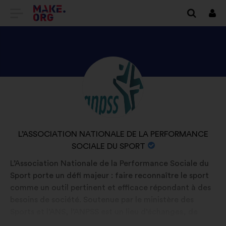
IR
Inici
sess
PARA
A
PÁGINA
DESCUBRA
Biografia:
INICIAL
O
DO
PERFIL
SÍTIO
DE
NOME
L’ASSOCIATION NATIONALE DE LA PERFORMANCE
L’ASSOCIATION
INTERNET
DA
SOCIALE DU SPORT
NATIONALE
ORGANIZAÇÃO
L’Association Nationale de la Performance Sociale du
MAKE.ORG
DE
:
Sport porte un défi majeur : faire reconnaître le sport
LA
comme un outil pertinent et efficace répondant à des
PERFORMANCE
besoins de société. Soutenue par le ministère des
Sports et l’ANS, l’ANPSS est un lieu d’échanges, de
SOCIALE
dialogue et de collaboration entre l’ensemble des