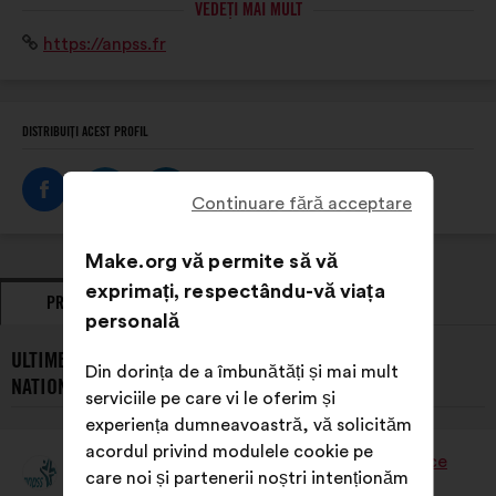
VEDEȚI MAI MULT
acteurs : associations, fédérations, collectivités
Site
https://anpss.fr
territoriales, entreprises, personnalités qualifiées.
internet:
DISTRIBUIȚI ACEST PROFIL
Continuare fără acceptare
Make.org vă permite să vă
exprimați, respectându-vă viața
PROPUNERI
POZIȚII EXPRIMATE
personală
ULTIMELE PROPUNERI PREZENTATE DE L’ASSOCIATION
Din dorința de a îmbunătăți și mai mult
NATIONALE DE LA PERFORMANCE SOCIALE DU SPORT:
serviciile pe care vi le oferim și
experiența dumneavoastră, vă solicităm
acordul privind modulele cookie pe
L’Association Nationale De La Performance
care noi și partenerii noștri intenționăm
Propunere
Sociale Du Sport
făcută