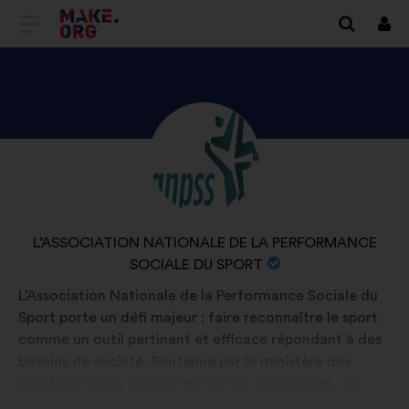
DIRECȚIONARE
Cone
SPRE
PRIMA
PAGINĂ
DESCOPERIȚI
Biografie:
A
PROFILUL
SITE-
L’ASSOCIATION
ULUI
NATIONALE
NUMELE
L’ASSOCIATION NATIONALE DE LA PERFORMANCE
DE
MAKE.ORG
ORGANIZAȚIEI:
SOCIALE DU SPORT
LA
L’Association Nationale de la Performance Sociale du
PERFORMANCE
Sport porte un défi majeur : faire reconnaître le sport
SOCIALE
comme un outil pertinent et efficace répondant à des
DU
besoins de société. Soutenue par le ministère des
Sports et l’ANS, l’ANPSS est un lieu d’échanges, de
SPORT
dialogue et de collaboration entre l’ensemble des