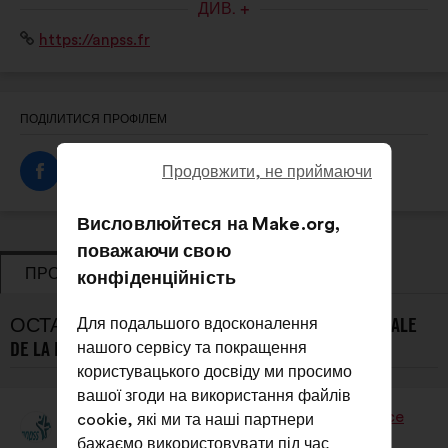
ДИВ. +
acteurs : associations, fédérations, collectivités
Вебсайт:
https://anpss.fr
territoriales, entreprises, personnalités qualifiées.
ПОДІЛИТИСЯ ПРОФІЛЕМ
Продовжити, не приймаючи
Висловлюйтеся на Make.org,
поважаючи свою
ПРОПОЗИЦІЇ
ГОЛОСУВАННЯ
конфіденційність
ОСТАННІ ПРОПОЗИЦІЇ L’ASSOCIATION NATIONALE
Для подальшого вдосконалення
DE LA PERFORMANCE SOCIALE DU SPORT:
нашого сервісу та покращення
користувацького досвіду ми просимо
вашої згоди на використання файлів
L’Association Nationale De La Performance
cookie, які ми та наші партнери
Пропозиція
Sociale Du Sport
бажаємо використовувати під час
від: