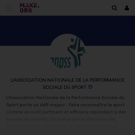
ПЕРЕЙТИ
Вхі
НА
ГОЛОВНУ
СТОРІНКУ
ПЕРЕГЛЯНУТИ
Біографія:
MAKE.ORG
ПРОФІЛЬ
L’ASSOCIATION
NATIONALE
НАЗВА
L’ASSOCIATION NATIONALE DE LA PERFORMANCE
DE
ОРГАНІЗАЦІЇ:
SOCIALE DU SPORT
LA
L’Association Nationale de la Performance Sociale du
PERFORMANCE
Sport porte un défi majeur : faire reconnaître le sport
SOCIALE
comme un outil pertinent et efficace répondant à des
besoins de société. Soutenue par le ministère des
DU
Sports et l’ANS, l’ANPSS est un lieu d’échanges, de
SPORT
dialogue et de collaboration entre l’ensemble des