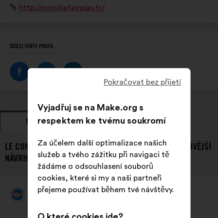
Internetová
http://comitefairplay.fr/
exemplaire en fair-play.
stránka:
SDÍLEJ TENTO PROFIL
Pokračovat bez přijetí
Vyjadřuj se na Make.org s
respektem ke tvému soukromí
NÁVRHY
ZAUJMUTÍ STANOVISKA
Za účelem další optimalizace našich
LE COMITÉ FRANÇAIS DU FAIR PLAY A JEHO/JEJÍ NEJNOVĚJŠÍ
služeb a tvého zážitku při navigaci tě
NÁVRHY:
žádáme o odsouhlasení souborů
cookies, které si my a naši partneři
přejeme používat během tvé návštěvy.
Le Comité Français Du Fair Play
Návrh:
Obsah
S
O které cookies jde?